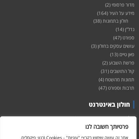
מדור פרסומי
(2)
מידע על העיר
(164)
חולון בתמונות
(38)
נדל"ן
(14)
ספורט
(47)
עושים עסקים בחולון
(3)
פאן טיים
(13)
פרשת השבוע
(2)
קול התושבים
(31)
תמונות מהשטח
(4)
תרבות וספורט
(47)
חולון באינטרנט
חולון
באינטרנט – האתר שמביא לכם עדכונים ומידע מהשטח מהעיר
חולון. במה פתוחה לקול תושבי חולון באינטרנט, מידע על
דירות
פרטיותך חשובה לנו
ופרוייקטים חדשים בעיר, חיי לילה, וכן טורי דעה, עסקים בחולון, ודיונים על
הנעשה בעיר. אתם מוזמנים ומוזמנות להשתתף בדיון ולשלוח לנו כתבות
אתר זה עושה שימוש בקבצי "עוגיות" - Cookies (כגון: פיקסלים,