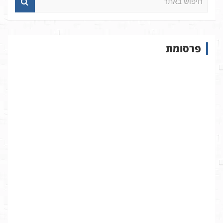
י
פ
ו
ש
פרסומת
ב
א
ת
ר