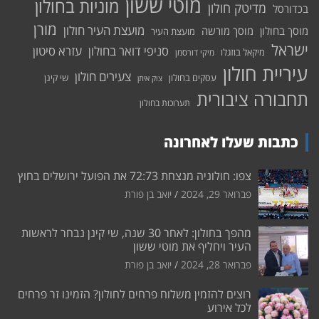
מוטי ששון
מוניות בחולון
מדיטק חולון
בכדורסל
מורן
מועצת העיר חולון
מוסך בחולון
מוסך מורשה
מועצת העיר
ישראל
סניפי דואר בחולון
עזרא סיטון
מיקאל בוזגלו
מיקי דורסמן
עיריית חולון
צעירים חולון
עסקים בחולון
שי קינן
צוק איתן
תחבורה ציבורית
תערוכות בחולון
כתבות שעלו לאחרונה
צפו: חולוניה מנצחת 72:73 את הפועל ירושלים בחוץ
פברואר 29, 2024
יואב בן פורת
מהפך בחולון: לאחר 30 שנה, שי קינן נבחר לראשות
העיר ויחליף את מוטי ששון
פברואר 28, 2024
יואב בן פורת
רוצים להזמין משלוח פרחים לחולון? הזמינו זר פרחים
לכל אירוע