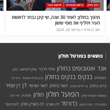
בלוג חולון
בראש הכותרות
חדשות העיר
מהפך בחולון: לאחר 30 שנה, שי קינן נבחר לראשות
העיר ויחליף את מוטי ששון
יואב בן פורת
פברואר 28, 2024
נושאים בפורטל חולון
אוטובוסים בחולון
אגד
איתי זילבר
איתן לנציאנו
בנק
בנקים בחולון
בנקים
הפועלים
בנק מזרחי טפחות
ברוני בר
דן
דן שמיר
דואר בחולון
דואר ישראל
ברים בחולון
גני ילדים בחולון
הפועל חולון
חולון
חולוניה
המשמר החברתי חולון
חיי לילה
כדורסל
לה פארק חולון
לה פארק
ליגת העל
חיים זברלו
חנה הרצמן