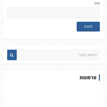
אתר
ח
י
פ
ו
ש
פרסומת
ב
א
ת
ר