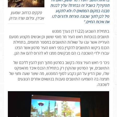
תפקידך? בשביל זה נבחרת? עליך לבנות
מבנה במקום המתאים לו ולא לתקוע
פקקים ברחוב שמעון
פיל לבן לתוך שכונה פורחת ולהרוס לנו
אבידן. צילום שרה צדוק
את איכות החיים."
בתחילת השבוע (22\11) נערך מפגש
תושבים בנוכחות ראש העיר מר מוטי ששון וכן אנשים מקצוע מטעם
העירייה אשר ענו על שאלות התושבים במספר תחומים, בתחילת
הכנס ביקשו התושבים להקרין בפני ראש העיר סרטון אשר הכינו
עבורו ילדי השכונה בו הם מבקשים ממנו לא להרוס להם את הגן.
ניכר כי ראש העיר צפה בקשב בסרטון מתוך רצון להבין לליבם של
התושבים, אך הסרטון שהוקרן רק בתחילת הכנס איבד מהאפקט
שלו, שכן הדיון על הגן נקבע לסוף המפגש, מה שיצר שעה וחצי של
חציצה בה השמיעו התושבים טענות בנושאים אחרים הנוגעים
לשכונה.