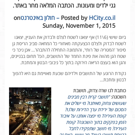
גני ילדים ומעונות. הכתבה המלאה מחר באתר.
HCity.co.il – חולון באינטרנט
Posted by ‎
‎ on
Sunday, November 1, 2015
ביום שישי (6\11) אף יצאנו לשטח לצלם ולבדוק את העניין, יצאנו
לשטח לבדוק ולצלם הכצעקתה מאחורי כל המחאה סביב הריסת גן
סיפור 'המטריה של רותי', והתמונה התחילה להתבהר… אכן ניכר כי
שטח הגן מהווה את פינת החמד של התושבים, הכל תחום בבניינים,
והגן הוא בעצם הריאה הירוקה בתוך כל גיבובי הבטון והמתכת.
נקודת הרוגע של התושבים וילדיהם שכעת מאויימת גם היא להפוך
לבטון ומתכת…
כותבת לנו שרה צדוק, תושבת
השכונה:
"תושבי קרית רבין מבינים
שעושים צחוק מאיתנו? מי ישלים את
הסכום של ירידת ערך הדירות שלנו?
קופת העיריה? מי יפצה אותנו על איבוד
הזמן בפקקים בתוך השכונה? קופת
העיריה? מי חושב שתפקידו לחבל
ברווחת תושבי העיר? מר ששון, האם זה