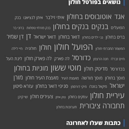
נושאים בפורטל חולון
אוטובוסים בחולון
אגד
איתי זילבר
איתן לנציאנו
בנק
בנקים בחולון
בנקים
הפועלים
בנק מזרחי טפחות
ברוני בר
דן
דן שמיר
דואר בחולון
דואר ישראל
ברים בחולון
גני ילדים בחולון
הפועל חולון
חולון
חולוניה
המשמר החברתי חולון
חיי לילה
כדורסל
לה פארק חולון
לה פארק
ליגת העל
חיים זברלו
חנה הרצמן
מוטי ששון
מוניות בחולון
מדיטק חולון
בכדורסל
מורן
מועצת העיר חולון
מוסך בחולון
מוסך מורשה
מועצת העיר
ישראל
סניפי דואר בחולון
עזרא סיטון
מיקאל בוזגלו
מיקי דורסמן
עיריית חולון
צעירים חולון
עסקים בחולון
שי קינן
צוק איתן
תחבורה ציבורית
תערוכות בחולון
כתבות שעלו לאחרונה