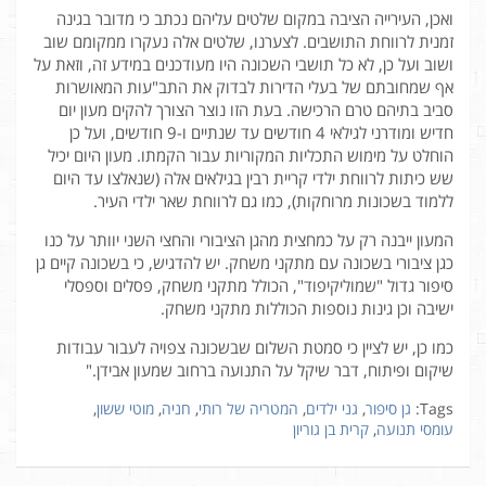
ואכן, העירייה הציבה במקום שלטים עליהם נכתב כי מדובר בגינה
זמנית לרווחת התושבים. לצערנו, שלטים אלה נעקרו ממקומם שוב
ושוב ועל כן, לא כל תושבי השכונה היו מעודכנים במידע זה, וזאת על
אף שמחובתם של בעלי הדירות לבדוק את התב"עות המאושרות
סביב בתיהם טרם הרכישה. בעת הזו נוצר הצורך להקים מעון יום
חדיש ומודרני לגילאי 4 חודשים עד שנתיים ו-9 חודשים, ועל כן
הוחלט על מימוש התכליות המקוריות עבור הקמתו. מעון היום יכיל
שש כיתות לרווחת ילדי קריית רבין בגילאים אלה (שנאלצו עד היום
ללמוד בשכונות מרוחקות), כמו גם לרווחת שאר ילדי העיר.
המעון ייבנה רק על כמחצית מהגן הציבורי והחצי השני יוותר על כנו
כגן ציבורי בשכונה עם מתקני משחק. יש להדגיש, כי בשכונה קיים גן
סיפור גדול "שמוליקיפוד", הכולל מתקני משחק, פסלים וספסלי
ישיבה וכן גינות נוספות הכוללות מתקני משחק.
כמו כן, יש לציין כי סמטת השלום שבשכונה צפויה לעבור עבודות
שיקום ופיתוח, דבר שיקל על התנועה ברחוב שמעון אבידן."
Tags:
גן סיפור
,
גני ילדים
,
המטריה של רותי
,
חניה
,
מוטי ששון
,
עומסי תנועה
,
קרית בן גוריון