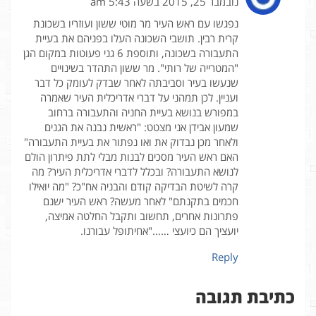
נובמבר 25, 2015 בשעה 5:43 am
נפגשו עם ראש העיר מר מוטי ששון ועוזריו בשכונת
קרית רבין. תושבי השכונה העלו בפניהם את בעיית
התעבורה בשכונה, ותוספת 6 גני פעוטות במקום הגן
"המטרייה של רותי". מר ששון התהדר בשינויים
שנעשו בעיר וסביבתה לאחר שבדק לעומק כל דבר
ועניין. לכן תמהני על דברי אדריכלית העיר שאמרה
במפורש בנושא בעיית החניה והתעבורה ברחוב
שמעון אבידן אני מצטט: "ראשית נבנה את הגנים
ולאחר מכן נבדוק את ואו נפתור את בעיית התעבורה"
האם ראש העיר מסכים לבנות מבלי לתת פיתרון הולם
לנושא התעבורה? ובכלל לדברי אדריכלית העיר? מה
קרה לשיטת הבדיקה קודם והבניה אח"כ? "מה יואילו
חכמים בתקנתם" לאחר מעשה? ראש העיר ישנם
פתרונות אחרים, תחשוב ותקבל החלטה אמיצה,
יועציך הם כיועצי ……"אחיתופל עבורנו.
Reply
כתיבת תגובה