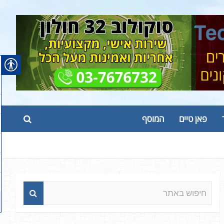
פאן טיים
המוסף
ח
י
פ
ו