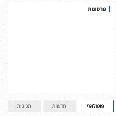
ש
פרסומת
ב
א
ת
ר
פופולארי
חדשות
תגובות