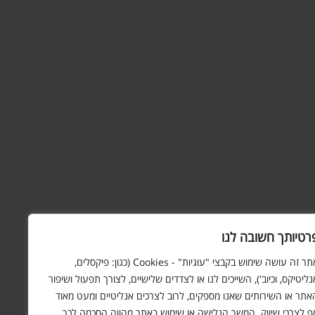
רטיותך חשובה לנו
אתר זה עושה שימוש בקבצי "עוגיות" - Cookies (כגון: פיקסלים,
נליטיקס, וכיוב'), השייכים לנו או לצדדים שלישיים, לצורך תפעול ושיפור
אתר או השירותים שאנו מספקים, לרוב לצרכים אנליטיים ומעט מאוד
ף לצרכי שיווק. המשך הגלישה או שימוש באתר מהווה הסכמה לכך.