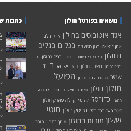
נושאים בפורטל חולון
כתבות שע
אוטובוסים בחולון
אגד
איתי זילבר
הפ
בנקים
בנקים
איתן לנציאנו
בנק הפועלים
פבר
בחולון
ברים בחולון
בנק מזרחי טפחות
ברוני בר
גני
דן
דן
דואר בחולון
דואר ישראל
ילדים בחולון
שי
הפועל
וי
שמיר
המשמר החברתי חולון
פבר
חולון
חולון
חולוניה
חיי לילה
חיים זברלו
חנה
רו
כדורסל
לה פארק חולון
לה פארק
לח
הרצמן
אי
מוטי
מדיטק חולון
ליגת העל בכדורסל
ספט
ששון
מוניות בחולון
מוסך בחולון
מוסך
ר
מורן
מועצת העיר חולון
מורשה