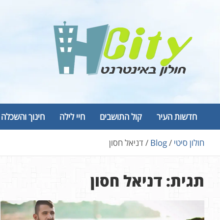
Ski
t
conten
Hcity – חולון באינטרנט
פורטל החדשות והמידע של חולון
חדשות העיר
קול התושבים
חיי לילה
חינוך והשכלה
חולון סיטי
Blog
דניאל חסון
תגית:
דניאל חסון