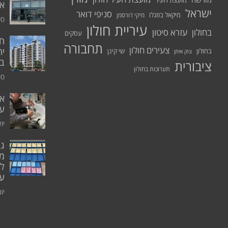
מועצת העיר
א.
ישראל
סניפי דואר
מיקאל בוזגלו
מיקי דורסמן
ספט
עיריית חולון
בחולון
עזרא סיטון
עסקים
תחבורה
צעירים חולון
יח
בחולון
שי קינן
צוק איתן
בר
ציבורית
תערוכות בחולון
ספט
אי
ע
יולי 0
גו
מו
ל
עו
יוני 0