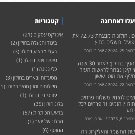
לו לאחרונה
קטגוריות
אינדקס עסקים
(21)
צפו: חולוניה מנצחת 72:73 את
ועל ירושלים בחוץ
ביגוד והנעלה בחולון
(2)
ואר 29, 2024
יואב בן פורת
בעלי מקצוע בחולון
(3)
טיפוח ויופי בחולון
(1)
מהפך בחולון: לאחר 30 שנה,
כלי נגינה
(1)
 קינן נבחר לראשות העיר
חליף את מוטי ששון
מסעדות ובארים בחולון
(3)
ואר 28, 2024
יואב בן פורת
משלוחים ומזון מהיר בחולון
(1)
עורכי דין בחולון
(1)
צים להזמין משלוח פרחים
ולון? הזמינו זר פרחים לכל
בלוג חולון
(35)
רוע
בראש הכותרות
(67)
מבר 6, 2023
יואב בן פורת
הבלוג של יואב
(1)
המוסף
(6)
שת החשמל והאלקרוניקה