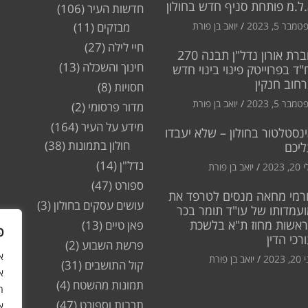
ל.מ פותחת סניף חדש בחולון
חדשות העיר
(106)
מבר 5, 2023
יואב בן פורת
מבזקים
(11)
חיי לילה
(27)
חברת אורון נדל"ן תבנה 270
חינוך והשכלה
(13)
"ד בפרוייטק פינוי בינוי חדש
חוב חנקין
חסויות
(8)
מבר 5, 2023
יואב בן פורת
מדור פרסומי
(2)
מידע על העיר
(164)
נסטלטור בחולון – שלא יעבדו
חולון בתמונות
(38)
ליכם
נדל"ן
(14)
2, 2023
יואב בן פורת
ספורט
(47)
רמי מחאה מנסים לטרפד את
עושים עסקים בחולון
(3)
עמדותו של עו"ד תומר בכר
ראשות מחוז ת"א בלשכת
פאן טיים
(13)
פ
רכי הדין
פרשת השבוע
(2)
2, 2023
יואב בן פורת
קול התושבים
(31)
א
תמונות מהשטח
(4)
ה
תרבות וספורט
(47)
א