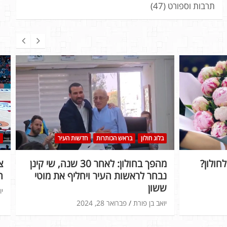
תרבות וספורט
(47)
בלוג חולון
בראש הכותרות
חדשות העיר
חולון?
מהפך בחולון: לאחר 30 שנה, שי קינן
נבחר לראשות העיר ויחליף את מוטי
ה
ששון
יו
יואב בן פורת
פברואר 28, 2024