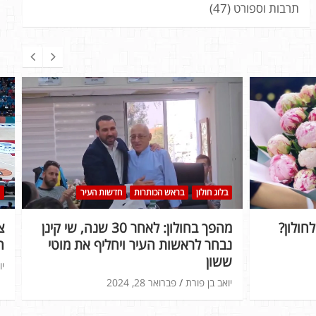
תרבות וספורט
(47)
בלוג חולון
בראש הכותרות
חדשות העיר
חולון?
מהפך בחולון: לאחר 30 שנה, שי קינן
נבחר לראשות העיר ויחליף את מוטי
ה
ששון
יו
יואב בן פורת
פברואר 28, 2024