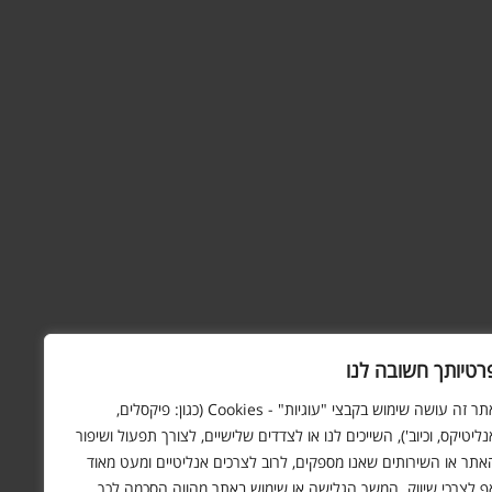
רטיותך חשובה לנו
אתר זה עושה שימוש בקבצי "עוגיות" - Cookies (כגון: פיקסלים,
נליטיקס, וכיוב'), השייכים לנו או לצדדים שלישיים, לצורך תפעול ושיפור
אתר או השירותים שאנו מספקים, לרוב לצרכים אנליטיים ומעט מאוד
ף לצרכי שיווק. המשך הגלישה או שימוש באתר מהווה הסכמה לכך.