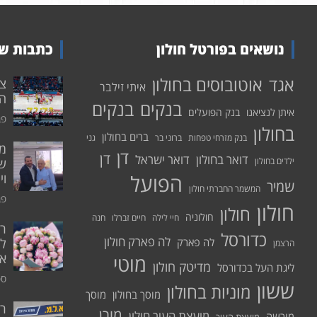
נושאים בפורטל חולון
כתבות שע
אוטובוסים בחולון
אגד
איתי זילבר
הפ
בנקים
בנקים
איתן לנציאנו
בנק הפועלים
פבר
בחולון
ברים בחולון
בנק מזרחי טפחות
ברוני בר
גני
דן
דן
דואר בחולון
דואר ישראל
ילדים בחולון
שי
הפועל
וי
שמיר
המשמר החברתי חולון
פבר
חולון
חולון
חולוניה
חיי לילה
חיים זברלו
חנה
רו
כדורסל
לה פארק חולון
לה פארק
לח
הרצמן
אי
מוטי
מדיטק חולון
ליגת העל בכדורסל
ספט
ששון
מוניות בחולון
מוסך בחולון
מוסך
ר
מורן
מועצת העיר חולון
מורשה