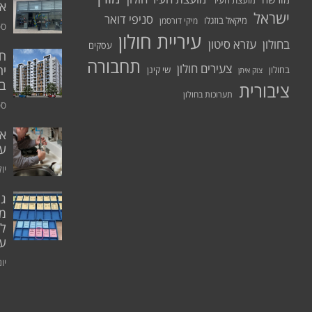
מועצת העיר
א.
ישראל
סניפי דואר
מיקאל בוזגלו
מיקי דורסמן
ספט
עיריית חולון
בחולון
עזרא סיטון
עסקים
תחבורה
צעירים חולון
יח
בחולון
שי קינן
צוק איתן
בר
ציבורית
תערוכות בחולון
ספט
אי
ע
יולי 0
גו
מו
ל
עו
יוני 0