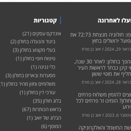
לו לאחרונה
קטגוריות
אינדקס עסקים
(21)
צפו: חולוניה מנצחת 72:73 את
ועל ירושלים בחוץ
ביגוד והנעלה בחולון
(2)
ואר 29, 2024
יואב בן פורת
בעלי מקצוע בחולון
(3)
טיפוח ויופי בחולון
(1)
מהפך בחולון: לאחר 30 שנה,
כלי נגינה
(1)
 קינן נבחר לראשות העיר
חליף את מוטי ששון
מסעדות ובארים בחולון
(3)
ואר 28, 2024
יואב בן פורת
משלוחים ומזון מהיר בחולון
(1)
עורכי דין בחולון
(1)
צים להזמין משלוח פרחים
ולון? הזמינו זר פרחים לכל
בלוג חולון
(35)
רוע
בראש הכותרות
(67)
מבר 6, 2023
יואב בן פורת
הבלוג של יואב
(1)
המוסף
(6)
שת החשמל והאלקרוניקה