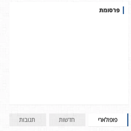
ש
פרסומת
ב
א
ת
ר
פופולארי
חדשות
תגובות