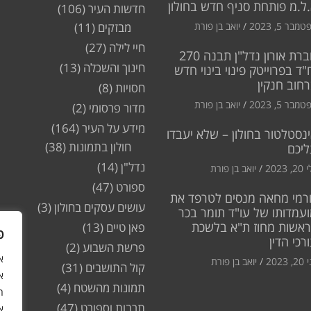
ל.מ פותחת סניף חדש בחולון
חדשות העיר
(106)
מבר 5, 2023
יואב בן פורת
מבזקים
(11)
חיי לילה
(27)
חברת אורון נדל"ן תבנה 270
חינוך והשכלה
(13)
"ד בפרוייטק פינוי בינוי חדש
חוב חנקין
חסויות
(8)
מבר 5, 2023
יואב בן פורת
מדור פרסומי
(2)
מידע על העיר
(164)
נסטלטור בחולון – שלא יעבדו
חולון בתמונות
(38)
ליכם
נדל"ן
(14)
2, 2023
יואב בן פורת
ספורט
(47)
רמי מחאה מנסים לטרפד את
עושים עסקים בחולון
(3)
עמדותו של עו"ד תומר בכר
ראשות מחוז ת"א בלשכת
פאן טיים
(13)
פ
רכי הדין
פרשת השבוע
(2)
2, 2023
יואב בן פורת
קול התושבים
(31)
א
תמונות מהשטח
(4)
ה
תרבות וספורט
(47)
א