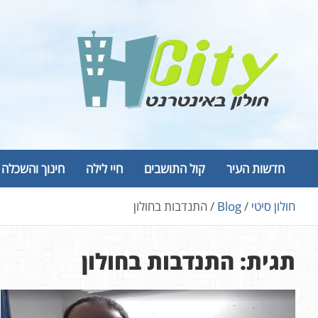
Ski
t
conten
Hcity – חולון באינטרנט
פורטל החדשות והמידע של חולון
חדשות העיר
קול התושבים
חיי לילה
חינוך והשכלה
חולון סיטי
Blog
התנדבות בחולון
תגית:
התנדבות בחולון