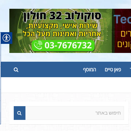
פאן טיים
המוסף
ח
י
פ
ו