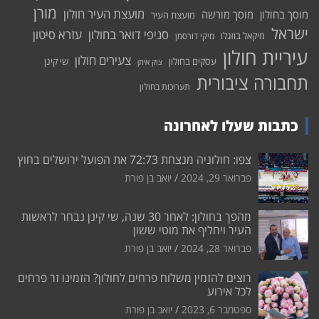
מורן
מועצת העיר חולון
מוסך בחולון
מוסך מורשה
מועצת העיר
ישראל
סניפי דואר בחולון
עזרא סיטון
מיקאל בוזגלו
מיקי דורסמן
עיריית חולון
צעירים חולון
עסקים בחולון
שי קינן
צוק איתן
תחבורה ציבורית
תערוכות בחולון
כתבות שעלו לאחרונה
צפו: חולוניה מנצחת 72:73 את הפועל ירושלים בחוץ
פברואר 29, 2024
יואב בן פורת
מהפך בחולון: לאחר 30 שנה, שי קינן נבחר לראשות
העיר ויחליף את מוטי ששון
פברואר 28, 2024
יואב בן פורת
רוצים להזמין משלוח פרחים לחולון? הזמינו זר פרחים
לכל אירוע
ספטמבר 6, 2023
יואב בן פורת