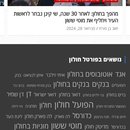
מהפך בחולון: לאחר 30 שנה, שי קינן נבחר לראשות
העיר ויחליף את מוטי ששון
יואב בן פורת
פברואר 28, 2024
נושאים בפורטל חולון
אוטובוסים בחולון
אגד
איתי זילבר
איתן לנציאנו
בנק
בנקים בחולון
בנקים
הפועלים
בנק מזרחי טפחות
ברוני בר
דן
דן שמיר
דואר בחולון
דואר ישראל
ברים בחולון
גני ילדים בחולון
הפועל חולון
חולון
חולוניה
המשמר החברתי חולון
חיי לילה
כדורסל
לה פארק חולון
לה פארק
ליגת העל
חיים זברלו
חנה הרצמן
מוטי ששון
מוניות בחולון
מדיטק חולון
בכדורסל