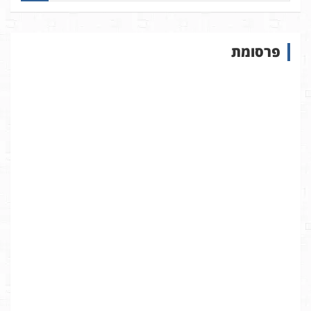
פ
ו
ש
פרסומת
ב
א
ת
ר