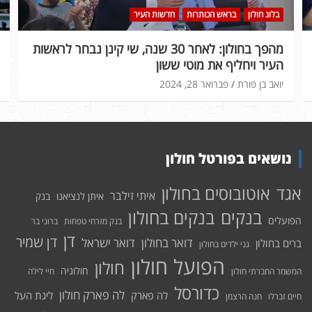
בלוג חולון
בראש הכותרות
חדשות העיר
מהפך בחולון: לאחר 30 שנה, שי קינן נבחר לראשות
העיר ויחליף את מוטי ששון
יואב בן פורת
פברואר 28, 2024
נושאים בפורטל חולון
אוטובוסים בחולון
אגד
איתי זילבר
איתן לנציאנו
בנק
בנקים בחולון
בנקים
הפועלים
בנק מזרחי טפחות
ברוני בר
דן
דן שמיר
דואר בחולון
דואר ישראל
ברים בחולון
גני ילדים בחולון
הפועל חולון
חולון
חולוניה
המשמר החברתי חולון
חיי לילה
כדורסל
לה פארק חולון
לה פארק
ליגת העל
חיים זברלו
חנה הרצמן