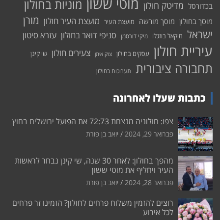
מוטי ששון
מוניות בחולון
מדיטק חולון
בכדורסל
מורן
מועצת העיר חולון
מוסך בחולון
מוסך מורשה
מועצת העיר
ישראל
סניפי דואר בחולון
עזרא סיטון
מיקאל בוזגלו
מיקי דורסמן
עיריית חולון
צעירים חולון
עסקים בחולון
שי קינן
צוק איתן
תחבורה ציבורית
תערוכות בחולון
כתבות שעלו לאחרונה
צפו: חולוניה מנצחת 72:73 את הפועל ירושלים בחוץ
פברואר 29, 2024
יואב בן פורת
מהפך בחולון: לאחר 30 שנה, שי קינן נבחר לראשות
העיר ויחליף את מוטי ששון
פברואר 28, 2024
יואב בן פורת
רוצים להזמין משלוח פרחים לחולון? הזמינו זר פרחים
לכל אירוע