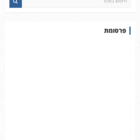
י
פ
ו
ש
פרסומת
ב
א
ת
ר