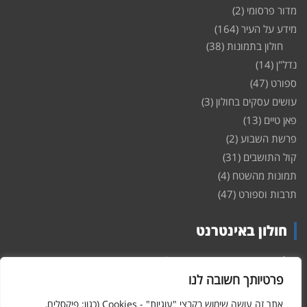
מדור פרסומי
(2)
מידע על העיר
(164)
חולון בתמונות
(38)
נדל"ן
(14)
ספורט
(47)
עושים עסקים בחולון
(3)
פאן טיים
(13)
פרשת השבוע
(2)
קול התושבים
(31)
תמונות מהשטח
(4)
תרבות וספורט
(47)
חולון באינטרנט
חולון
באינטרנט – האתר שמביא לכם עדכונים ומידע מהשטח מהעיר
חולון. במה פתוחה לקול תושבי חולון באינטרנט, מידע על
דירות
פרטיותך חשובה לנו
ופרוייקטים חדשים בעיר, חיי לילה, וכן טורי דעה, עסקים בחולון, ודיונים על
הנעשה בעיר. אתם מוזמנים ומוזמנות להשתתף בדיון ולשלוח לנו כתבות
אתר זה עושה שימוש בקבצי "עוגיות" - Cookies (כגון: פיקסלים,