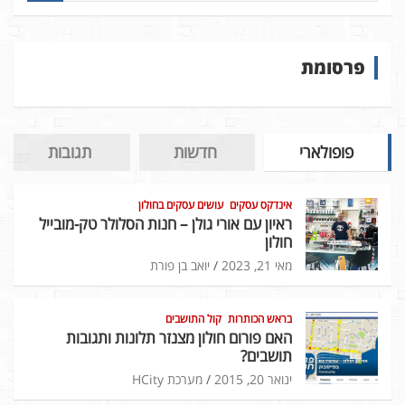
פ
ו
ש
פרסומת
ב
א
ת
ר
פופולארי
חדשות
תגובות
אינדקס עסקים
עושים עסקים בחולון
ראיון עם אורי גולן – חנות הסלולר טק-מובייל
חולון
מאי 21, 2023
יואב בן פורת
בראש הכותרות
קול התושבים
האם פורום חולון מצנזר תלונות ותגובות
תושבים?
ינואר 20, 2015
מערכת HCity