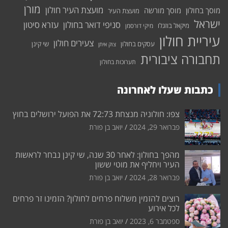
מורן
מועצת העיר חולון
מוסך בחולון
מוסך מורשה
מועצת העיר
ישראל
סניפי דואר בחולון
עזרא סיטון
מיקאל בוזגלו
מיקי דורסמן
עיריית חולון
צעירים חולון
עסקים בחולון
שי קינן
צוק איתן
תחבורה ציבורית
תערוכות בחולון
כתבות שעלו לאחרונה
צפו: חולוניה מנצחת 72:73 את הפועל ירושלים בחוץ
פברואר 29, 2024
יואב בן פורת
מהפך בחולון: לאחר 30 שנה, שי קינן נבחר לראשות
העיר ויחליף את מוטי ששון
פברואר 28, 2024
יואב בן פורת
רוצים להזמין משלוח פרחים לחולון? הזמינו זר פרחים
לכל אירוע
ספטמבר 6, 2023
יואב בן פורת