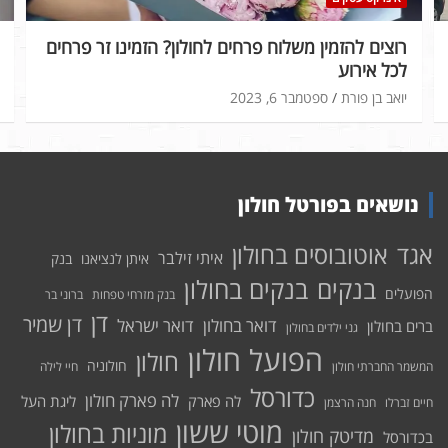
רוצים להזמין משלוח פרחים לחולון? הזמינו זר פרחים
לכל אירוע
יואב בן פורת
ספטמבר 6, 2023
נושאים בפורטל חולון
אוטובוסים בחולון
אגד
איתי זילבר
איתן לנציאנו
בנק
בנקים בחולון
בנקים
הפועלים
בנק מזרחי טפחות
ברוני בר
דן
דן שמיר
דואר בחולון
דואר ישראל
ברים בחולון
גני ילדים בחולון
הפועל חולון
חולון
חולוניה
המשמר החברתי חולון
חיי לילה
כדורסל
לה פארק חולון
לה פארק
ליגת העל
חיים זברלו
חנה הרצמן
מוטי ששון
מוניות בחולון
מדיטק חולון
בכדורסל