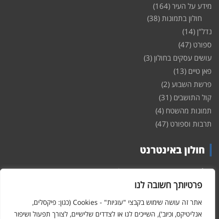
מידע על העיר
(164)
חולון בתמונות
(38)
נדל"ן
(14)
ספורט
(47)
עושים עסקים בחולון
(3)
פאן טיים
(13)
פרשת השבוע
(2)
קול התושבים
(31)
תמונות מהשטח
(4)
תרבות וספורט
(47)
חולון באינטרנט
חולון
באינטרנט – האתר שמביא לכם עדכונים ומידע מהשטח מהעיר
חולון. במה פתוחה לקול תושבי חולון באינטרנט, מידע על
דירות
פרטיותך חשובה לנו
ופרוייקטים חדשים בעיר, חיי לילה, וכן טורי דעה, עסקים בחולון, ודיונים על
הנעשה בעיר. אתם מוזמנים ומוזמנות להשתתף בדיון ולשלוח לנו כתבות
אתר זה עושה שימוש בקבצי "עוגיות" - Cookies (כגון: פיקסלים,
ואף להגיב על הכתבות המפורסמות באתר.
אנליטיקס, וכיוב'), השייכים לנו או לצדדים שלישיים, לצורך תפעול ושיפור