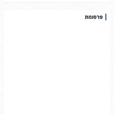
פ
ו
ש
פרסומת
ב
א
ת
ר