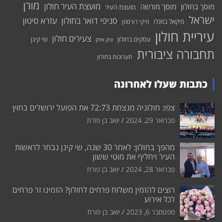
מורן
מועצת העיר חולון
מוסך בחולון
מוסך מורשה
מועצת העיר
ישראל
סניפי דואר בחולון
עזרא סיטון
מיקאל בוזגלו
מיקי דורסמן
עיריית חולון
צעירים חולון
עסקים בחולון
שי קינן
צוק איתן
תחבורה ציבורית
תערוכות בחולון
כתבות שעלו לאחרונה
צפו: חולוניה מנצחת 72:73 את הפועל ירושלים בחוץ
פברואר 29, 2024
יואב בן פורת
מהפך בחולון: לאחר 30 שנה, שי קינן נבחר לראשות
העיר ויחליף את מוטי ששון
פברואר 28, 2024
יואב בן פורת
רוצים להזמין משלוח פרחים לחולון? הזמינו זר פרחים
לכל אירוע
ספטמבר 6, 2023
יואב בן פורת