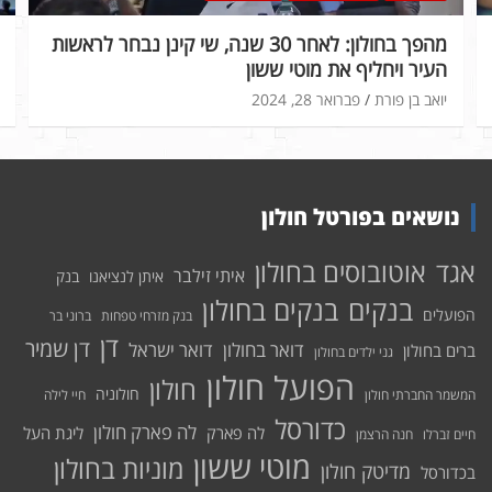
מהפך בחולון: לאחר 30 שנה, שי קינן נבחר לראשות
העיר ויחליף את מוטי ששון
יואב בן פורת
פברואר 28, 2024
נושאים בפורטל חולון
אוטובוסים בחולון
אגד
איתי זילבר
איתן לנציאנו
בנק
בנקים בחולון
בנקים
הפועלים
בנק מזרחי טפחות
ברוני בר
דן
דן שמיר
דואר בחולון
דואר ישראל
ברים בחולון
גני ילדים בחולון
הפועל חולון
חולון
חולוניה
המשמר החברתי חולון
חיי לילה
כדורסל
לה פארק חולון
לה פארק
ליגת העל
חיים זברלו
חנה הרצמן
מוטי ששון
מוניות בחולון
מדיטק חולון
בכדורסל