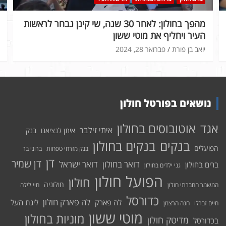
מהפך בחולון: לאחר 30 שנה, שי קינן נבחר לראשות
העיר ויחליף את מוטי ששון
יואב בן פורת
פברואר 28, 2024
נושאים בפורטל חולון
אוטובוסים בחולון
אגד
איתי זילבר
איתן לנציאנו
בנק
בנקים בחולון
בנקים
הפועלים
בנק מזרחי טפחות
ברוני בר
דן
דן שמיר
דואר בחולון
דואר ישראל
ברים בחולון
גני ילדים בחולון
הפועל חולון
חולון
חולוניה
המשמר החברתי חולון
חיי לילה
כדורסל
לה פארק חולון
לה פארק
ליגת העל
חיים זברלו
חנה הרצמן
מוטי ששון
מוניות בחולון
מדיטק חולון
בכדורסל