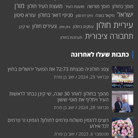
מורן
מועצת העיר חולון
מוסך בחולון
מוסך מורשה
מועצת העיר
ישראל
סניפי דואר בחולון
עזרא סיטון
מיקאל בוזגלו
מיקי דורסמן
עיריית חולון
צעירים חולון
עסקים בחולון
שי קינן
צוק איתן
תחבורה ציבורית
תערוכות בחולון
כתבות שעלו לאחרונה
צפו: חולוניה מנצחת 72:73 את הפועל ירושלים בחוץ
פברואר 29, 2024
יואב בן פורת
מהפך בחולון: לאחר 30 שנה, שי קינן נבחר לראשות
העיר ויחליף את מוטי ששון
פברואר 28, 2024
יואב בן פורת
רוצים להזמין משלוח פרחים לחולון? הזמינו זר פרחים
לכל אירוע
ספטמבר 6, 2023
יואב בן פורת