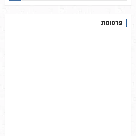
פ
ו
ש
פרסומת
ב
א
ת
ר