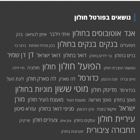
נושאים בפורטל חולון
אוטובוסים בחולון
אגד
איתי זילבר
איתן לנציאנו
בנק
בנקים בחולון
בנקים
הפועלים
בנק מזרחי טפחות
ברוני בר
דן
דן שמיר
דואר בחולון
דואר ישראל
ברים בחולון
גני ילדים בחולון
הפועל חולון
חולון
חולוניה
המשמר החברתי חולון
חיי לילה
כדורסל
לה פארק חולון
לה פארק
ליגת העל
חיים זברלו
חנה הרצמן
מוטי ששון
מוניות בחולון
מדיטק חולון
בכדורסל
מורן
מועצת העיר חולון
מוסך בחולון
מוסך מורשה
מועצת העיר
ישראל
סניפי דואר בחולון
עזרא סיטון
מיקאל בוזגלו
מיקי דורסמן
עיריית חולון
צעירים חולון
עסקים בחולון
שי קינן
צוק איתן
תחבורה ציבורית
תערוכות בחולון