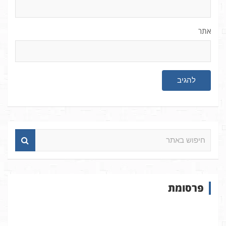
אתר
ח
י
פ
ו
ש
פרסומת
ב
א
ת
ר