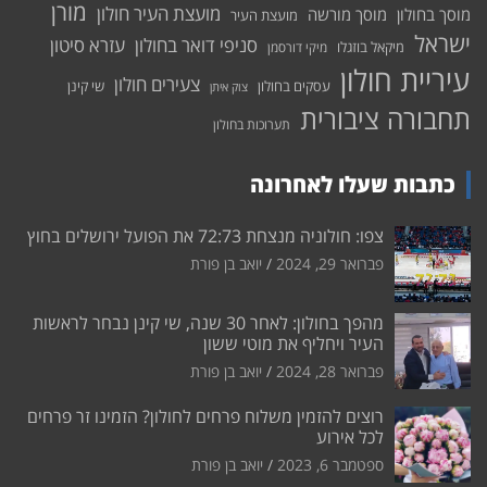
מורן
מועצת העיר חולון
מוסך בחולון
מוסך מורשה
מועצת העיר
ישראל
סניפי דואר בחולון
עזרא סיטון
מיקאל בוזגלו
מיקי דורסמן
עיריית חולון
צעירים חולון
עסקים בחולון
שי קינן
צוק איתן
תחבורה ציבורית
תערוכות בחולון
כתבות שעלו לאחרונה
צפו: חולוניה מנצחת 72:73 את הפועל ירושלים בחוץ
פברואר 29, 2024
יואב בן פורת
מהפך בחולון: לאחר 30 שנה, שי קינן נבחר לראשות
העיר ויחליף את מוטי ששון
פברואר 28, 2024
יואב בן פורת
רוצים להזמין משלוח פרחים לחולון? הזמינו זר פרחים
לכל אירוע
ספטמבר 6, 2023
יואב בן פורת