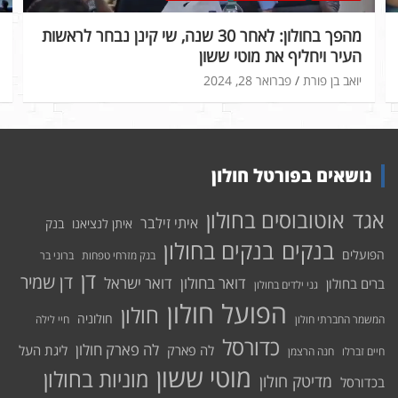
מהפך בחולון: לאחר 30 שנה, שי קינן נבחר לראשות
העיר ויחליף את מוטי ששון
יואב בן פורת
פברואר 28, 2024
נושאים בפורטל חולון
אוטובוסים בחולון
אגד
איתי זילבר
איתן לנציאנו
בנק
בנקים בחולון
בנקים
הפועלים
בנק מזרחי טפחות
ברוני בר
דן
דן שמיר
דואר בחולון
דואר ישראל
ברים בחולון
גני ילדים בחולון
הפועל חולון
חולון
חולוניה
המשמר החברתי חולון
חיי לילה
כדורסל
לה פארק חולון
לה פארק
ליגת העל
חיים זברלו
חנה הרצמן
מוטי ששון
מוניות בחולון
מדיטק חולון
בכדורסל