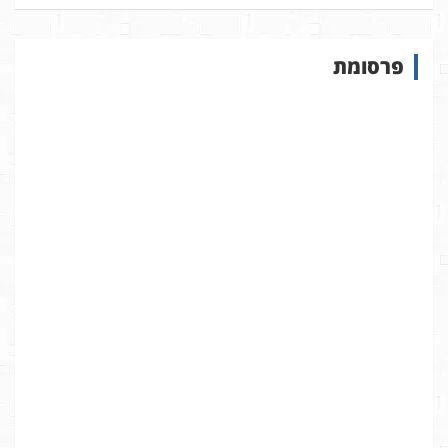
פ
ו
ש
פרסומת
ב
א
ת
ר