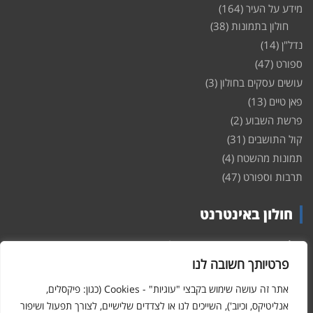
מידע על העיר
(164)
חולון בתמונות
(38)
נדל"ן
(14)
ספורט
(47)
עושים עסקים בחולון
(3)
פאן טיים
(13)
פרשת השבוע
(2)
קול התושבים
(31)
תמונות מהשטח
(4)
תרבות וספורט
(47)
חולון באינטרנט
חולון
באינטרנט – האתר שמביא לכם עדכונים ומידע מהשטח מהעיר
חולון. במה פתוחה לקול תושבי חולון באינטרנט, מידע על
דירות
פרטיותך חשובה לנו
ופרוייקטים חדשים בעיר, חיי לילה, וכן טורי דעה, עסקים בחולון, ודיונים על
הנעשה בעיר. אתם מוזמנים ומוזמנות להשתתף בדיון ולשלוח לנו כתבות
אתר זה עושה שימוש בקבצי "עוגיות" - Cookies (כגון: פיקסלים,
ואף להגיב על הכתבות המפורסמות באתר.
אנליטיקס, וכיוב'), השייכים לנו או לצדדים שלישיים, לצורך תפעול ושיפור