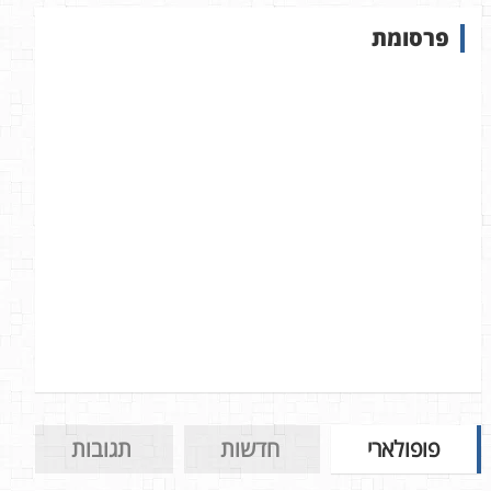
ש
פרסומת
ב
א
ת
ר
פופולארי
חדשות
תגובות