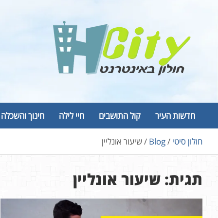
Ski
t
conten
Hcity – חולון באינטרנט
פורטל החדשות והמידע של חולון
חדשות העיר
קול התושבים
חיי לילה
חינוך והשכלה
חולון סיטי
Blog
שיעור אונליין
תגית:
שיעור אונליין