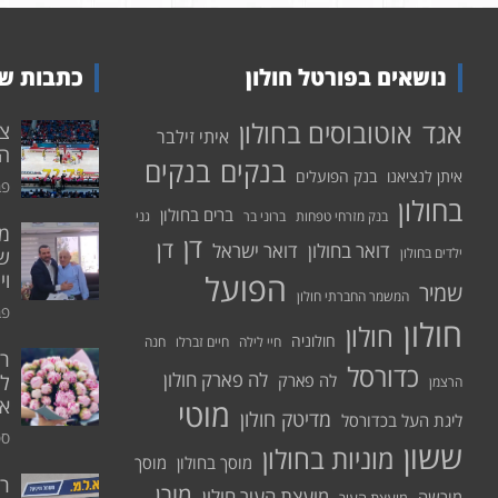
נושאים בפורטל חולון
כתבות שע
אוטובוסים בחולון
אגד
איתי זילבר
הפ
בנקים
בנקים
איתן לנציאנו
בנק הפועלים
פבר
בחולון
ברים בחולון
בנק מזרחי טפחות
ברוני בר
גני
דן
דן
דואר בחולון
דואר ישראל
ילדים בחולון
שי
הפועל
וי
שמיר
המשמר החברתי חולון
פבר
חולון
חולון
חולוניה
חיי לילה
חיים זברלו
חנה
רו
כדורסל
לה פארק חולון
לה פארק
לח
הרצמן
אי
מוטי
מדיטק חולון
ליגת העל בכדורסל
ספט
ששון
מוניות בחולון
מוסך בחולון
מוסך
ר
מורן
מועצת העיר חולון
מורשה