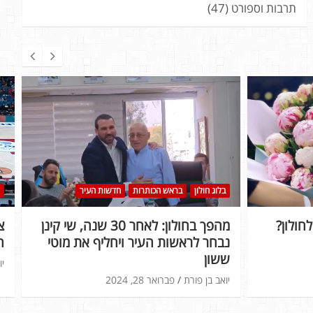
תרבות וספורט
(47)
בלוג חולון
בראש הכותרות
חדשות העיר
חולון?
מהפך בחולון: לאחר 30 שנה, שי קינן
נבחר לראשות העיר ויחליף את מוטי
ה
ששון
יו
יואב בן פורת
פברואר 28, 2024