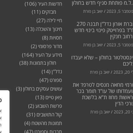
ל.מ פותחת סניף חדש בחולון
חדשות העיר
(106)
מבר 5, 2023
יואב בן פורת
מבזקים
(11)
חיי לילה
(27)
חברת אורון נדל"ן תבנה 270
חינוך והשכלה
(13)
"ד בפרוייטק פינוי בינוי חדש
חוב חנקין
חסויות
(8)
מבר 5, 2023
יואב בן פורת
מדור פרסומי
(2)
מידע על העיר
(164)
נסטלטור בחולון – שלא יעבדו
חולון בתמונות
(38)
ליכם
נדל"ן
(14)
2, 2023
יואב בן פורת
ספורט
(47)
רמי מחאה מנסים לטרפד את
עושים עסקים בחולון
(3)
עמדותו של עו"ד תומר בכר
ראשות מחוז ת"א בלשכת
פאן טיים
(13)
פ
רכי הדין
פרשת השבוע
(2)
2, 2023
יואב בן פורת
קול התושבים
(31)
א
תמונות מהשטח
(4)
ה
תרבות וספורט
(47)
א