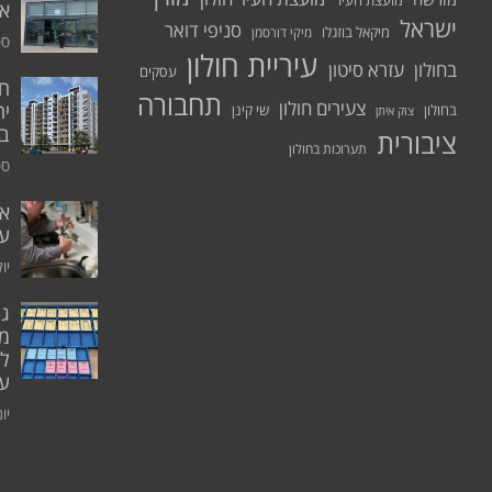
מועצת העיר
א.
ישראל
סניפי דואר
מיקאל בוזגלו
מיקי דורסמן
ספט
עיריית חולון
בחולון
עזרא סיטון
עסקים
תחבורה
צעירים חולון
יח
בחולון
שי קינן
צוק איתן
בר
ציבורית
תערוכות בחולון
ספט
אי
ע
יולי 0
גו
מו
ל
עו
יוני 0