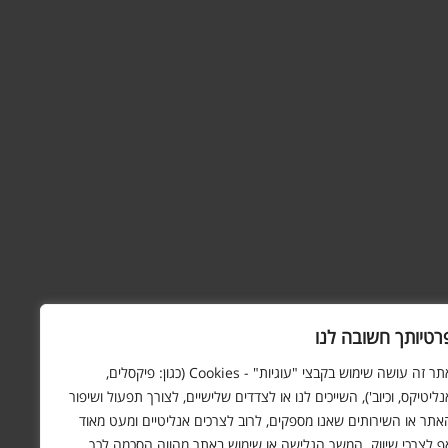
רטיותך חשובה לנו
אתר זה עושה שימוש בקבצי "עוגיות" - Cookies (כגון: פיקסלים,
נליטיקס, וכיוב'), השייכים לנו או לצדדים שלישיים, לצורך תפעול ושיפור
אתר או השירותים שאנו מספקים, לרוב לצרכים אנליטיים ומעט מאוד
ף לצרכי שיווק. המשך הגלישה או שימוש באתר מהווה הסכמה לכך.