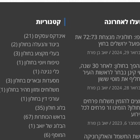
לו לאחרונה
קטגוריות
אינדקס עסקים
(21)
צפו: חולוניה מנצחת 72:73 את
ועל ירושלים בחוץ
ביגוד והנעלה בחולון
(2)
ואר 29, 2024
יואב בן פורת
בעלי מקצוע בחולון
(3)
טיפוח ויופי בחולון
(1)
מהפך בחולון: לאחר 30 שנה,
כלי נגינה
(1)
 קינן נבחר לראשות העיר
חליף את מוטי ששון
מסעדות ובארים בחולון
(3)
ואר 28, 2024
יואב בן פורת
משלוחים ומזון מהיר בחולון
(1)
עורכי דין בחולון
(1)
צים להזמין משלוח פרחים
ולון? הזמינו זר פרחים לכל
בלוג חולון
(35)
רוע
בראש הכותרות
(67)
מבר 6, 2023
יואב בן פורת
הבלוג של יואב
(1)
המוסף
(6)
שת החשמל והאלקרוניקה