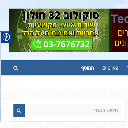
פאן טיים
המוסף
ח
י
פ
ו