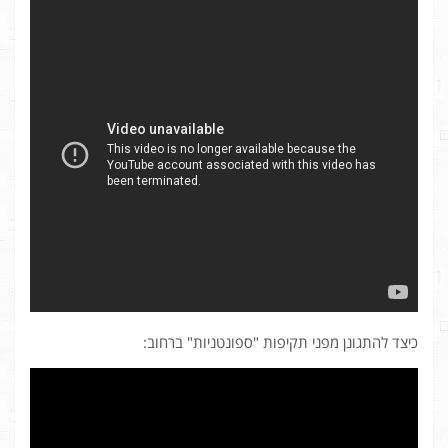
כיצד להתגונן מפני תקיפות "ספונטניות" ברחוב: