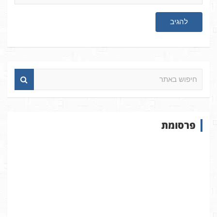
ח
י
פ
ו
ש
פרסומת
ב
א
ת
ר