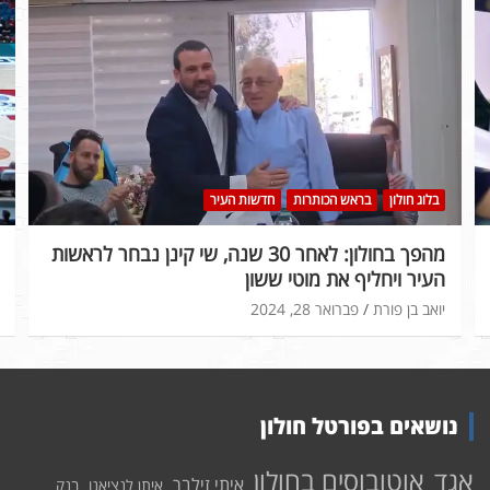
בלוג חולון
בראש הכותרות
חדשות העיר
מהפך בחולון: לאחר 30 שנה, שי קינן נבחר לראשות
העיר ויחליף את מוטי ששון
יואב בן פורת
פברואר 28, 2024
נושאים בפורטל חולון
אוטובוסים בחולון
אגד
איתי זילבר
איתן לנציאנו
בנק