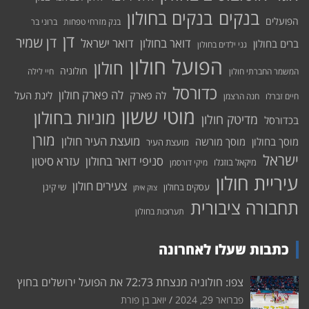
בנקים בחולון
בנקים
הפועלים
בנק מזרחי טפחות
ברוני בר
דן
דן שמיר
דואר בחולון
דואר ישראל
ברים בחולון
גני ילדים בחולון
הפועל חולון
חולון
חולוניה
המשמר החברתי חולון
חיי לילה
כדורסל
לה פארק חולון
לה פארק
ליגת העל
חיים זברלו
חנה הרצמן
מוטי ששון
מוניות בחולון
מדיטק חולון
בכדורסל
מורן
מועצת העיר חולון
מוסך בחולון
מוסך מורשה
מועצת העיר
ישראל
סניפי דואר בחולון
עזרא סיטון
מיקאל בוזגלו
מיקי דורסמן
עיריית חולון
צעירים חולון
עסקים בחולון
שי קינן
צוק איתן
תחבורה ציבורית
תערוכות בחולון
כתבות שעלו לאחרונה
צפו: חולוניה מנצחת 72:73 את הפועל ירושלים בחוץ
פברואר 29, 2024
יואב בן פורת