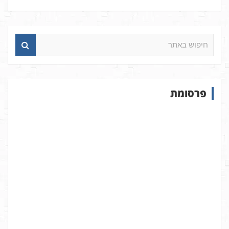
ח
י
פ
ו
ש
פרסומת
ב
א
ת
ר