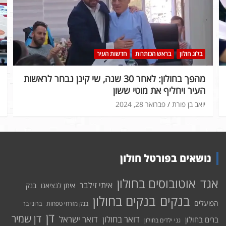
בלוג חולון
בראש הכותרות
חדשות העיר
מהפך בחולון: לאחר 30 שנה, שי קינן נבחר לראשות
העיר ויחליף את מוטי ששון
יואב בן פורת
פברואר 28, 2024
נושאים בפורטל חולון
אוטובוסים בחולון
אגד
איתי זילבר
איתן לנציאנו
בנק
בנקים בחולון
בנקים
הפועלים
בנק מזרחי טפחות
ברוני בר
דן
דן שמיר
דואר בחולון
דואר ישראל
ברים בחולון
גני ילדים בחולון