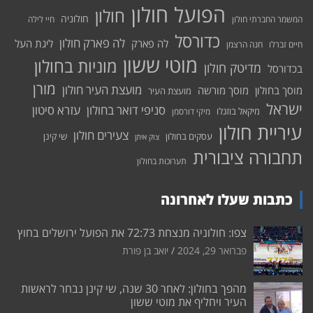
הפועל חולון
חולון
חולוניה
המשמר החברתי חולון
חיי לילה
כדורסל
לה פארק חולון
לה פארק
ליגת העל
חיים זברלו
חנה הרצמן
מוטי ששון
מוניות בחולון
מדיטק חולון
בכדורסל
מורן
מועצת העיר חולון
מוסך בחולון
מוסך מורשה
מועצת העיר
ישראל
סניפי דואר בחולון
עזרא סיטון
מיקאל בוזגלו
מיקי דורסמן
עיריית חולון
צעירים חולון
עסקים בחולון
שי קינן
צוק איתן
תחבורה ציבורית
תערוכות בחולון
כתבות שעלו לאחרונה
צפו: חולוניה מנצחת 72:73 את הפועל ירושלים בחוץ
פברואר 29, 2024
יואב בן פורת
מהפך בחולון: לאחר 30 שנה, שי קינן נבחר לראשות
העיר ויחליף את מוטי ששון