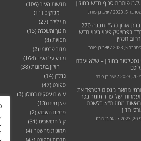
ל.מ פותחת סניף חדש בחולון
חדשות העיר
(106)
מבר 5, 2023
יואב בן פורת
מבזקים
(11)
חיי לילה
(27)
חברת אורון נדל"ן תבנה 270
חינוך והשכלה
(13)
"ד בפרוייטק פינוי בינוי חדש
חוב חנקין
חסויות
(8)
מבר 5, 2023
יואב בן פורת
מדור פרסומי
(2)
מידע על העיר
(164)
נסטלטור בחולון – שלא יעבדו
חולון בתמונות
(38)
ליכם
נדל"ן
(14)
2, 2023
יואב בן פורת
ספורט
(47)
רמי מחאה מנסים לטרפד את
עושים עסקים בחולון
(3)
עמדותו של עו"ד תומר בכר
ראשות מחוז ת"א בלשכת
פאן טיים
(13)
פ
רכי הדין
פרשת השבוע
(2)
2, 2023
יואב בן פורת
קול התושבים
(31)
א
תמונות מהשטח
(4)
ה
תרבות וספורט
(47)
א