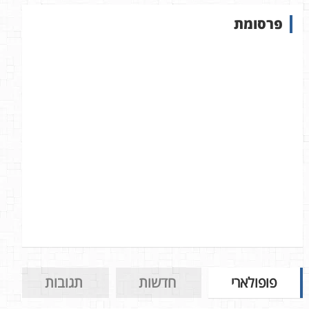
ש
פרסומת
ב
א
ת
ר
פופולארי
חדשות
תגובות