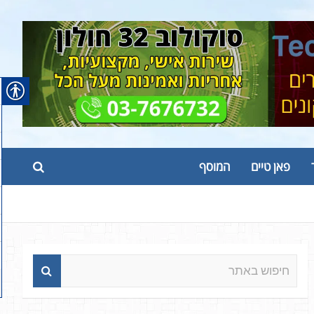
פאן טיים
המוסף
ח
י
פ
ו