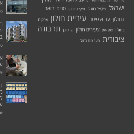
מועצת העיר
א.
ישראל
סניפי דואר
מיקאל בוזגלו
מיקי דורסמן
ספט
עיריית חולון
בחולון
עזרא סיטון
עסקים
תחבורה
צעירים חולון
יח
בחולון
שי קינן
צוק איתן
בר
ציבורית
תערוכות בחולון
ספט
אי
ע
יולי 0
גו
מו
ל
עו
יוני 0