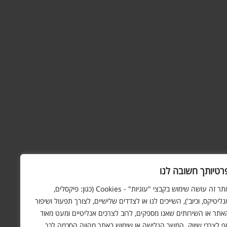
רטיותך חשובה לנו
אתר זה עושה שימוש בקבצי "עוגיות" - Cookies (כגון: פיקסלים,
נליטיקס, וכיוב'), השייכים לנו או לצדדים שלישיים, לצורך תפעול ושיפור
אתר או השירותים שאנו מספקים, לרוב לצרכים אנליטיים ומעט מאוד
ף לצרכי שיווק. המשך הגלישה או שימוש באתר מהווה הסכמה לכך.