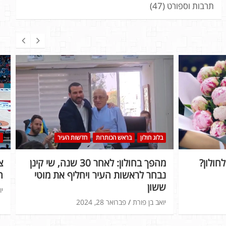
תרבות וספורט
(47)
בלוג חולון
בראש הכותרות
חדשות העיר
חולון?
מהפך בחולון: לאחר 30 שנה, שי קינן
נבחר לראשות העיר ויחליף את מוטי
ה
ששון
יו
יואב בן פורת
פברואר 28, 2024