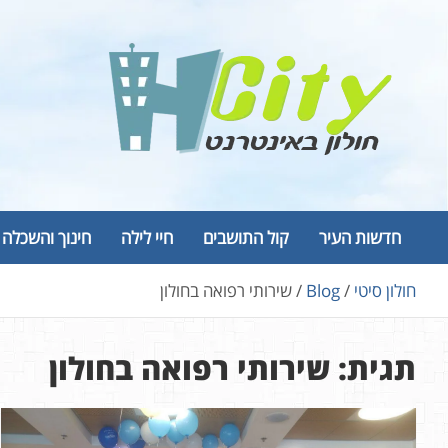
Ski
t
conten
Hcity – חולון באינטרנט
פורטל החדשות והמידע של חולון
חדשות העיר
קול התושבים
חיי לילה
חינוך והשכלה
חולון סיטי
Blog
שירותי רפואה בחולון
תגית:
שירותי רפואה בחולון