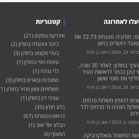
לו לאחרונה
קטגוריות
אינדקס עסקים
(21)
צפו: חולוניה מנצחת 72:73 את
ועל ירושלים בחוץ
ביגוד והנעלה בחולון
(2)
ואר 29, 2024
יואב בן פורת
בעלי מקצוע בחולון
(3)
טיפוח ויופי בחולון
(1)
מהפך בחולון: לאחר 30 שנה,
כלי נגינה
(1)
 קינן נבחר לראשות העיר
חליף את מוטי ששון
מסעדות ובארים בחולון
(3)
ואר 28, 2024
יואב בן פורת
משלוחים ומזון מהיר בחולון
(1)
עורכי דין בחולון
(1)
צים להזמין משלוח פרחים
ולון? הזמינו זר פרחים לכל
בלוג חולון
(35)
רוע
בראש הכותרות
(67)
מבר 6, 2023
יואב בן פורת
הבלוג של יואב
(1)
המוסף
(6)
שת החשמל והאלקרוניקה