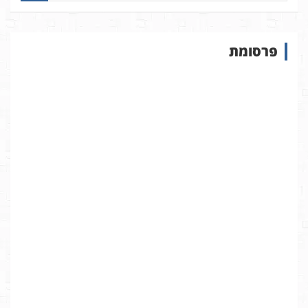
פ
ו
ש
פרסומת
ב
א
ת
ר