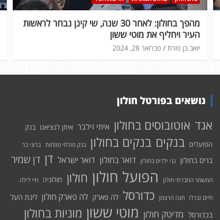
מהפך בחולון: לאחר 30 שנה, שי קינן נבחר לראשות
העיר ויחליף את מוטי ששון
יואב בן פורת
פברואר 28, 2024
נושאים בפורטל חולון
אוטובוסים בחולון
אגד
איתי זילבר
איתן לנציאנו
בנק
בנקים בחולון
בנקים
הפועלים
בנק מזרחי טפחות
ברוני בר
דן
דן שמיר
דואר בחולון
דואר ישראל
ברים בחולון
גני ילדים בחולון
הפועל חולון
חולון
חולוניה
המשמר החברתי חולון
חיי לילה
כדורסל
לה פארק חולון
לה פארק
ליגת העל
חיים זברלו
חנה הרצמן
מוטי ששון
מוניות בחולון
מדיטק חולון
בכדורסל