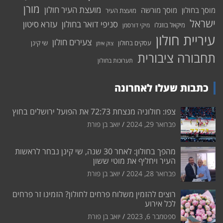
מורן
מועצת העיר חולון
מוסך בחולון
מוסך מורשה
מועצת העיר
ישראל
סניפי דואר בחולון
עזרא סיטון
מיקאל בוזגלו
מיקי דורסמן
עיריית חולון
צעירים חולון
עסקים בחולון
שי קינן
צוק איתן
תחבורה ציבורית
תערוכות בחולון
כתבות שעלו לאחרונה
צפו: חולוניה מנצחת 72:73 את הפועל ירושלים בחוץ
פברואר 29, 2024
יואב בן פורת
מהפך בחולון: לאחר 30 שנה, שי קינן נבחר לראשות
העיר ויחליף את מוטי ששון
פברואר 28, 2024
יואב בן פורת
רוצים להזמין משלוח פרחים לחולון? הזמינו זר פרחים
לכל אירוע
ספטמבר 6, 2023
יואב בן פורת