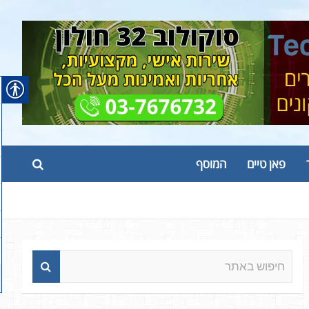
פאן טיים
המוסף
ח
י
פ
ו