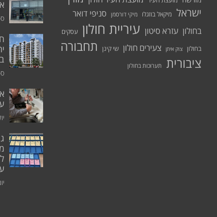
מועצת העיר
א.
ישראל
סניפי דואר
מיקאל בוזגלו
מיקי דורסמן
ספט
עיריית חולון
בחולון
עזרא סיטון
עסקים
תחבורה
צעירים חולון
יח
בחולון
שי קינן
צוק איתן
בר
ציבורית
תערוכות בחולון
ספט
אי
ע
יולי 0
גו
מו
ל
עו
יוני 0