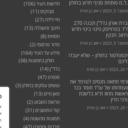
ל.מ פותחת סניף חדש בחולון
חדשות העיר
(106)
מבר 5, 2023
יואב בן פורת
מבזקים
(11)
חיי לילה
(27)
חברת אורון נדל"ן תבנה 270
חינוך והשכלה
(13)
"ד בפרוייטק פינוי בינוי חדש
חוב חנקין
חסויות
(8)
מבר 5, 2023
יואב בן פורת
מדור פרסומי
(2)
מידע על העיר
(164)
נסטלטור בחולון – שלא יעבדו
חולון בתמונות
(38)
ליכם
נדל"ן
(14)
2, 2023
יואב בן פורת
ספורט
(47)
רמי מחאה מנסים לטרפד את
עושים עסקים בחולון
(3)
עמדותו של עו"ד תומר בכר
ראשות מחוז ת"א בלשכת
פאן טיים
(13)
פ
רכי הדין
פרשת השבוע
(2)
2, 2023
יואב בן פורת
קול התושבים
(31)
א
תמונות מהשטח
(4)
ה
תרבות וספורט
(47)
א