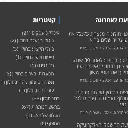
לו לאחרונה
קטגוריות
אינדקס עסקים
(21)
צפו: חולוניה מנצחת 72:73 את
ועל ירושלים בחוץ
ביגוד והנעלה בחולון
(2)
ואר 29, 2024
יואב בן פורת
בעלי מקצוע בחולון
(3)
טיפוח ויופי בחולון
(1)
מהפך בחולון: לאחר 30 שנה,
כלי נגינה
(1)
 קינן נבחר לראשות העיר
חליף את מוטי ששון
מסעדות ובארים בחולון
(3)
ואר 28, 2024
יואב בן פורת
משלוחים ומזון מהיר בחולון
(1)
עורכי דין בחולון
(1)
צים להזמין משלוח פרחים
ולון? הזמינו זר פרחים לכל
בלוג חולון
(35)
רוע
בראש הכותרות
(67)
מבר 6, 2023
יואב בן פורת
הבלוג של יואב
(1)
המוסף
(6)
שת החשמל והאלקרוניקה