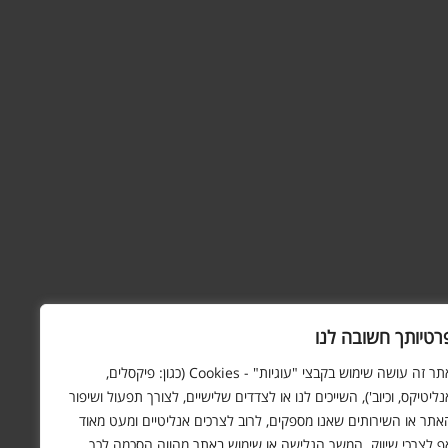
רטיותך חשובה לנו
אתר זה עושה שימוש בקבצי "עוגיות" - Cookies (כגון: פיקסלים,
נליטיקס, וכיוב'), השייכים לנו או לצדדים שלישיים, לצורך תפעול ושיפור
אתר או השירותים שאנו מספקים, לרוב לצרכים אנליטיים ומעט מאוד
ף לצרכי שיווק. המשך הגלישה או שימוש באתר מהווה הסכמה לכך.