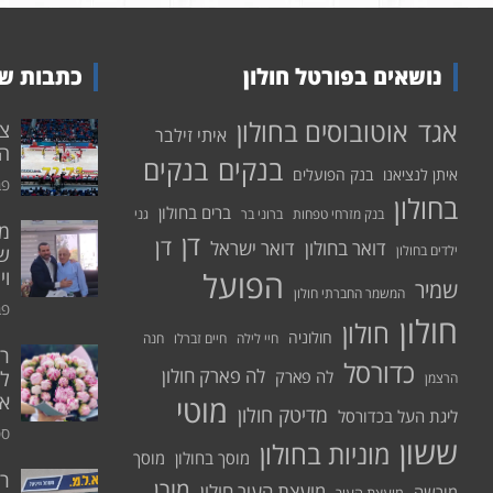
נושאים בפורטל חולון
כתבות שע
אוטובוסים בחולון
אגד
איתי זילבר
הפ
בנקים
בנקים
איתן לנציאנו
בנק הפועלים
פבר
בחולון
ברים בחולון
בנק מזרחי טפחות
ברוני בר
גני
דן
דן
דואר בחולון
דואר ישראל
ילדים בחולון
שי
הפועל
וי
שמיר
המשמר החברתי חולון
פבר
חולון
חולון
חולוניה
חיי לילה
חיים זברלו
חנה
רו
כדורסל
לה פארק חולון
לה פארק
לח
הרצמן
אי
מוטי
מדיטק חולון
ליגת העל בכדורסל
ספט
ששון
מוניות בחולון
מוסך בחולון
מוסך
ר
מורן
מועצת העיר חולון
מורשה