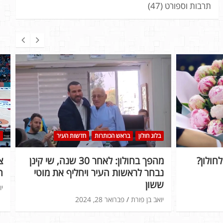
תרבות וספורט
(47)
בלוג חולון
בראש הכותרות
חדשות העיר
חולון?
מהפך בחולון: לאחר 30 שנה, שי קינן
נבחר לראשות העיר ויחליף את מוטי
ה
ששון
יו
יואב בן פורת
פברואר 28, 2024