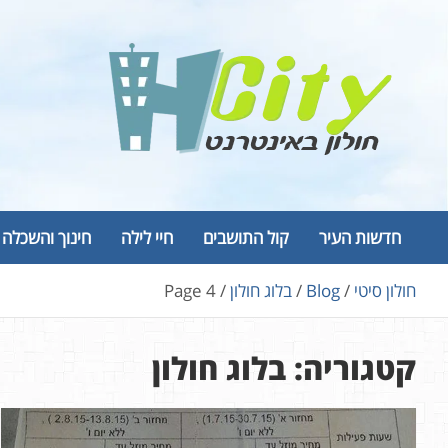
Ski
t
conten
Hcity – חולון באינטרנט
פורטל החדשות והמידע של חולון
חדשות העיר
קול התושבים
חיי לילה
חינוך והשכלה
חולון סיטי
Blog
בלוג חולון
Page 4
קטגוריה:
בלוג חולון