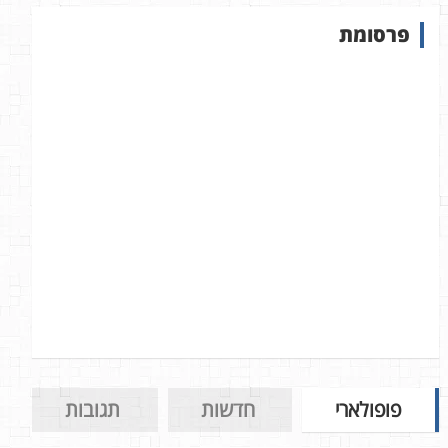
ש
פרסומת
ב
א
ת
ר
פופולארי
חדשות
תגובות