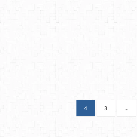
4
3
…