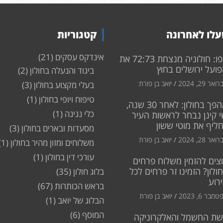
לו לאחרונה
קטגוריות
אינדקס עסקים
(21)
צפו: חולוניה מנצחת 72:73 את
ועל ירושלים בחוץ
ביגוד והנעלה בחולון
(2)
ואר 29, 2024
יואב בן פורת
בעלי מקצוע בחולון
(3)
טיפוח ויופי בחולון
(1)
מהפך בחולון: לאחר 30 שנה,
כלי נגינה
(1)
 קינן נבחר לראשות העיר
חליף את מוטי ששון
מסעדות ובארים בחולון
(3)
ואר 28, 2024
יואב בן פורת
משלוחים ומזון מהיר בחולון
(1)
עורכי דין בחולון
(1)
צים להזמין משלוח פרחים
ולון? הזמינו זר פרחים לכל
בלוג חולון
(35)
רוע
בראש הכותרות
(67)
מבר 6, 2023
יואב בן פורת
הבלוג של יואב
(1)
המוסף
(6)
שת החשמל והאלקרוניקה