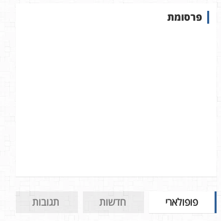
ש
פרסומת
ב
א
ת
ר
פופולארי
חדשות
תגובות