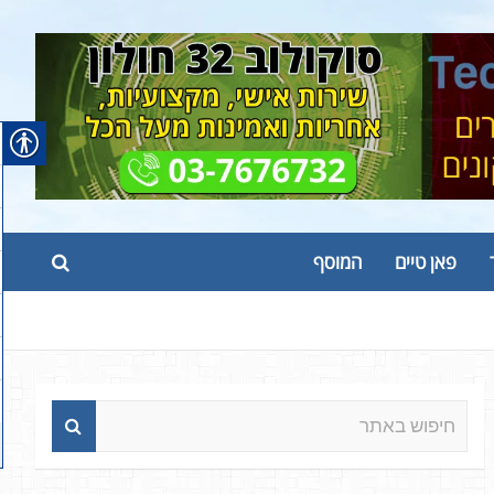
פאן טיים
המוסף
ח
י
פ
ו