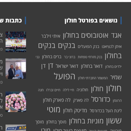
נושאים בפורטל חולון
כתבות שע
אוטובוסים בחולון
אגד
איתי זילבר
הפ
בנקים
בנקים
איתן לנציאנו
בנק הפועלים
פבר
בחולון
ברים בחולון
בנק מזרחי טפחות
ברוני בר
גני
דן
דן
דואר בחולון
דואר ישראל
ילדים בחולון
שי
הפועל
וי
שמיר
המשמר החברתי חולון
פבר
חולון
חולון
חולוניה
חיי לילה
חיים זברלו
חנה
רו
כדורסל
לה פארק חולון
לה פארק
לח
הרצמן
אי
מוטי
מדיטק חולון
ליגת העל בכדורסל
ספט
ששון
מוניות בחולון
מוסך בחולון
מוסך
ר
מורן
מועצת העיר חולון
מורשה