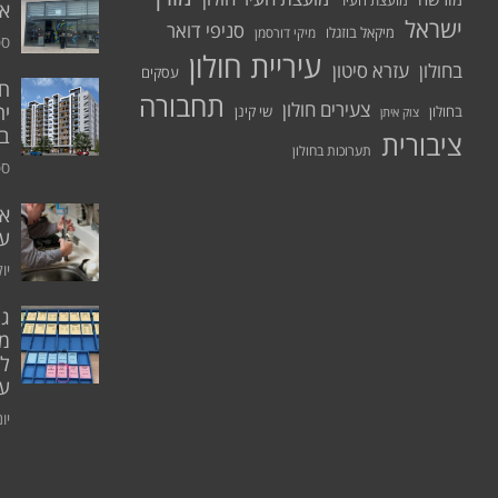
מועצת העיר
א.
ישראל
סניפי דואר
מיקאל בוזגלו
מיקי דורסמן
ספט
עיריית חולון
בחולון
עזרא סיטון
עסקים
תחבורה
צעירים חולון
יח
בחולון
שי קינן
צוק איתן
בר
ציבורית
תערוכות בחולון
ספט
אי
ע
יולי 0
גו
מו
ל
עו
יוני 0