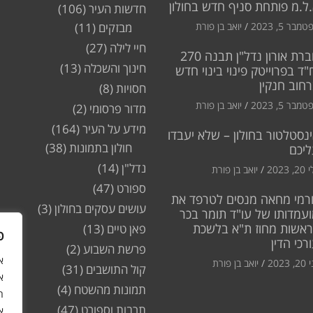
ל.מ פותחת סניף חדש בחולון
חדשות העיר
(106)
מבר 5, 2023
יואב בן פורת
מבזקים
(11)
חיי לילה
(27)
חברת אורון נדל"ן תבנה 270
חינוך והשכלה
(13)
"ד בפרוייטק פינוי בינוי חדש
חוב חנקין
חסויות
(8)
מבר 5, 2023
יואב בן פורת
מדור פרסומי
(2)
מידע על העיר
(164)
נסטלטור בחולון – שלא יעבדו
חולון בתמונות
(38)
ליכם
נדל"ן
(14)
2, 2023
יואב בן פורת
ספורט
(47)
רמי מחאה מנסים לטרפד את
עושים עסקים בחולון
(3)
עמדותו של עו"ד תומר בכר
ראשות מחוז ת"א בלשכת
פאן טיים
(13)
פ
רכי הדין
פרשת השבוע
(2)
2, 2023
יואב בן פורת
קול התושבים
(31)
א
תמונות מהשטח
(4)
ה
תרבות וספורט
(47)
א