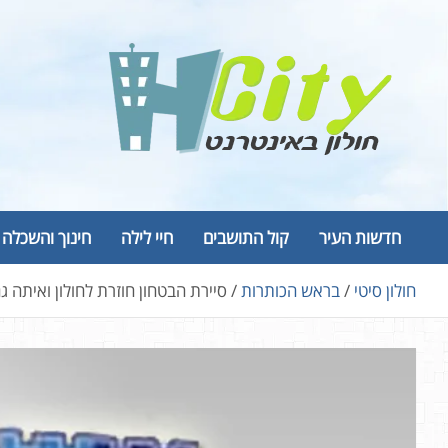
Ski
t
conten
Hcity – חולון באינטרנט
פורטל החדשות והמידע של חולון
חדשות העיר
קול התושבים
חיי לילה
חינוך והשכלה
חולון סיטי
בראש הכותרות
סיירת הבטחון חוזרת לחולון ואיתה 