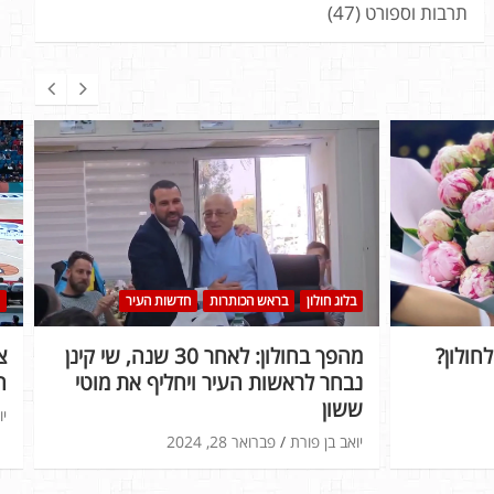
תרבות וספורט
(47)
בלוג חולון
בראש הכותרות
חדשות העיר
חולון?
מהפך בחולון: לאחר 30 שנה, שי קינן
נבחר לראשות העיר ויחליף את מוטי
ה
ששון
יו
יואב בן פורת
פברואר 28, 2024