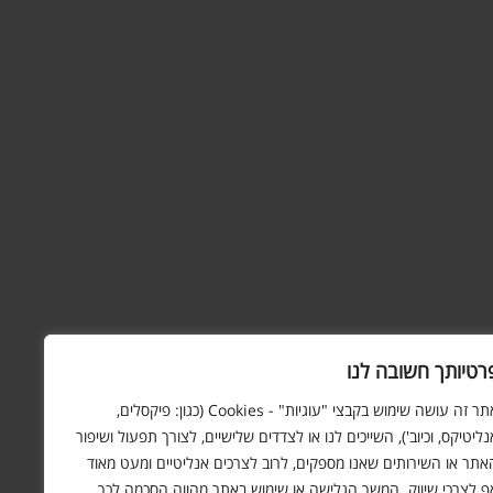
רטיותך חשובה לנו
אתר זה עושה שימוש בקבצי "עוגיות" - Cookies (כגון: פיקסלים,
נליטיקס, וכיוב'), השייכים לנו או לצדדים שלישיים, לצורך תפעול ושיפור
אתר או השירותים שאנו מספקים, לרוב לצרכים אנליטיים ומעט מאוד
ף לצרכי שיווק. המשך הגלישה או שימוש באתר מהווה הסכמה לכך.