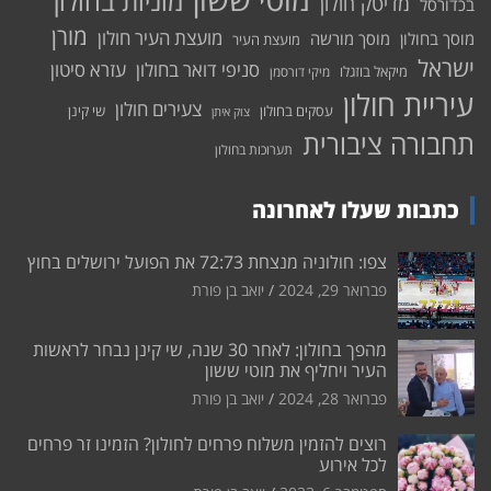
מוניות בחולון
מדיטק חולון
בכדורסל
מורן
מועצת העיר חולון
מוסך בחולון
מוסך מורשה
מועצת העיר
ישראל
סניפי דואר בחולון
עזרא סיטון
מיקאל בוזגלו
מיקי דורסמן
עיריית חולון
צעירים חולון
עסקים בחולון
שי קינן
צוק איתן
תחבורה ציבורית
תערוכות בחולון
כתבות שעלו לאחרונה
צפו: חולוניה מנצחת 72:73 את הפועל ירושלים בחוץ
פברואר 29, 2024
יואב בן פורת
מהפך בחולון: לאחר 30 שנה, שי קינן נבחר לראשות
העיר ויחליף את מוטי ששון
פברואר 28, 2024
יואב בן פורת
רוצים להזמין משלוח פרחים לחולון? הזמינו זר פרחים
לכל אירוע