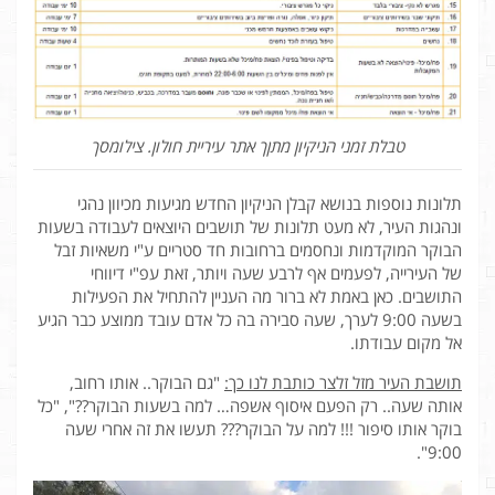
טבלת זמני הניקיון מתןך אתר עיריית חולון. צילומסך
תלונות נוספות בנושא קבלן הניקיון החדש מגיעות מכיוון נהגי
ונהגות העיר, לא מעט תלונות של תושבים היוצאים לעבודה בשעות
הבוקר המוקדמות ונחסמים ברחובות חד סטריים ע"י משאיות זבל
של העירייה, לפעמים אף לרבע שעה ויותר, זאת עפ"י דיווחי
התושבים. כאן באמת לא ברור מה העניין להתחיל את הפעילות
בשעה 9:00 לערך, שעה סבירה בה כל אדם עובד ממוצע כבר הגיע
אל מקום עבודתו.
תושבת העיר מזל זלצר כותבת לנו כך:
"גם הבוקר.. אותו רחוב,
אותה שעה.. רק הפעם איסוף אשפה… למה בשעות הבוקר??", "כל
בוקר אותו סיפור !!! למה על הבוקר??? תעשו את זה אחרי שעה
9:00".