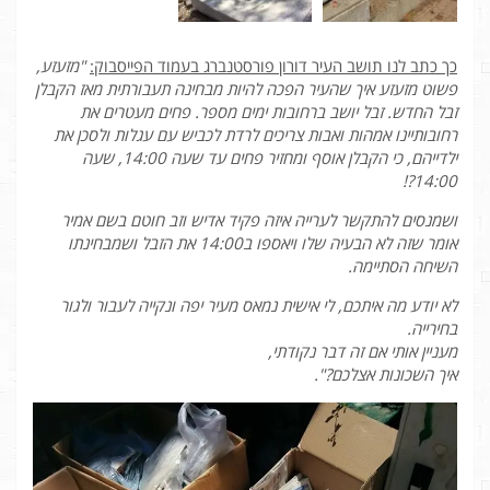
כך כתב לנו תושב העיר דורון פורסטנברג בעמוד הפייסבוק:
"מזעזע,
פשוט מזעזע איך שהעיר הפכה להיות מבחינה תעבורתית מאז הקבלן
זבל החדש. זבל יושב ברחובות ימים מספר. פחים מעטרים את
רחובותיינו אמהות ואבות צריכים לרדת לכביש עם עגלות ולסכן את
ילדייהם, כי הקבלן אוסף ומחזיר פחים עד שעה 14:00, שעה
14:00?!
ושמנסים להתקשר לערייה איזה פקיד אדיש וזב חוטם בשם אמיר
אומר שזה לא הבעיה שלו ויאספו ב14:00 את הזבל ושמבחינתו
השיחה הסתיימה.
לא יודע מה איתכם, לי אישית נמאס מעיר יפה ונקייה לעבור ולגור
בחירייה.
מעניין אותי אם זה דבר נקודתי,
איך השכונות אצלכם?".