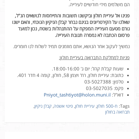
הם משלמים מידי חודשיים לעירייה.
פנינו אל עיריית חולון וביקשנו תשובות והתייחסות לנושאים הנ"ל,
שאלנו על הקירטריונים בגינם נבחר קבלן הניקיון הנוכחי, והאם ישנו
גורם מטעם העירייה המפקח על ההתנהלות בשטח, נכון למועד
פרסום הכתבה לא נמסרה תגובת העירייה.
נמשיך לעקוב אחר הנושא, אתם מוזמנים תמיד לשלוח לנו חומרים.
פניות למחלקת התברואה בעיריית חולון:
שעות קבלת קהל: יום ג' 18:00-16:00.
כתובת: עיריית חולון, רח' ויצמן 58, חולון, קומה 4 חדר 401.
טלפון: 03-5027388
פקס: 03-5027035
דוא"ל:
Pniyot_tashtiyot@holon.muni.il
Tags:
ח-500 חולון
,
עיריית חולון
,
פינוי אשפה
,
קבלן ניקיון
,
תברואה בחולון
ניווט