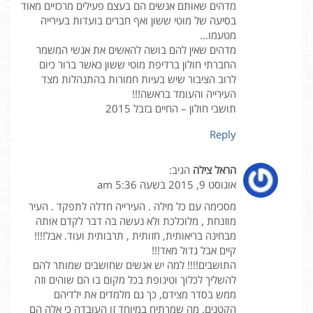
מדהים שאותם אנשים הם בעצם פעילים מרכזיים מאוד
בסיעה של מוטי ששון ואף חברים בועדות בעירייה
מטעמו…
מדהים שאין להם בושה להאשים את אנשי המשמר
החברתי חולון ברדיפת מוטי ששון כאשר ברור כיום
לרוב הציבור שיש בעיות חמורות בהתנהלות מצד
העירייה והעומד בראשה!!!
תושבי חולון – החיים בזבל 2015
Reply
הראל צילה
הגיב:
אוגוסט 9, 2015 בשעה 5:36 am
מסכימה עם כל מילה . העירייה חדלה לתפקד . העיר
מוזנחת , מלוכלכת ולא נעשה בה דבר לקדם אותה
מבחינה בריאותית, חזותית , תרבותית ועוד. אבל!!!!
קיים אבל גדול מאד!!!
התושבים!!!! למה יש אנשים שחושבים שמותר להם
להשליך לכלוך וטינופת בכל מקום בו הם שוהים וזה
ממש בסדר מצידם, כך גם מלמדים את ילדיהם
הקטנים. מה שמרתיח במיוחד זו העובדה כי אלה הם