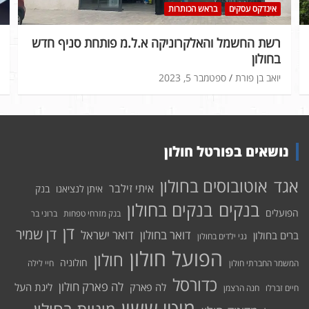
אינדקס עסקים
בראש הכותרות
רשת החשמל והאלקרוניקה א.ל.מ פותחת סניף חדש
בחולון
יואב בן פורת
ספטמבר 5, 2023
נושאים בפורטל חולון
אוטובוסים בחולון
אגד
איתי זילבר
איתן לנציאנו
בנק
בנקים בחולון
בנקים
הפועלים
בנק מזרחי טפחות
ברוני בר
דן
דן שמיר
דואר בחולון
דואר ישראל
ברים בחולון
גני ילדים בחולון
הפועל חולון
חולון
חולוניה
המשמר החברתי חולון
חיי לילה
כדורסל
לה פארק חולון
לה פארק
ליגת העל
חיים זברלו
חנה הרצמן
מוטי ששון