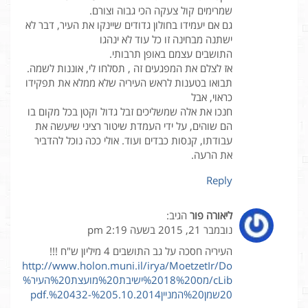
שמרימים קול צעקה הכי גבוה וצורם.
גם אם יעמידו בחולון גדודים שיינקו את העיר, דבר לא
ישתנה מבחינה זו כל עוד לא ינהגו
התושבים עצמם באופן תרבותי.
אז לצלם את המפגעים זה , תסלחו לי, אוננות לשמה.
תבואו בטענות לראש העיריה שלא ממלא את תפקידו
כראוי, אבל
חנכו את אלה שמשליכים זבל גדול וקטן בכל מקום בו
הם שוהים, על ידי העמדת שיטור רציני שיעשה את
עבודתו, קנסות כבדים ועוד. אולי ככה נוכל להדביר
את הרעה.
Reply
ליאורה פור
הגיב:
נובמבר 21, 2015 בשעה 2:19 pm
העיריה חסכה על גב התושבים 4 מיליון ש"ח !!!
http://www.holon.muni.il/irya/MoetzetIr/Do
cLib/מס%2018%20ישיבת%20מועצת%20העיר%
20שמן%20המניין%205.10.2014-%20432.pdf