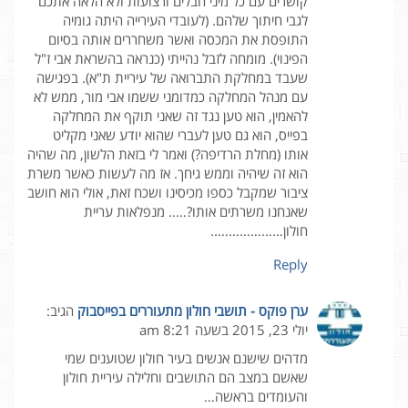
קושרים עם כל מיני חבלים ורצועות ולא הלאה אתכם
לגבי חיתוך שלהם. (לעובדי העירייה היתה גומיה
התופסת את המכסה ואשר משחררים אותה בסיום
הפינוי). מומחה לזבל נהייתי (כנראה בהשראת אבי ז"ל
שעבד במחלקת התברואה של עיריית ת"א). בפגישה
עם מנהל המחלקה כמדומני ששמו אבי מור, ממש לא
להאמין, הוא טען נגד זה שאני תוקף את המחלקה
בפייס, הוא גם טען לעברי שהוא יודע שאני מקליט
אותו (מחלת הרדיפה?) ואמר לי בזאת הלשון, מה שהיה
הוא זה שיהיה וממש גיחך. אז מה לעשות כאשר משרת
ציבור שמקבל כספו מכיסינו ושכח זאת, אולי הוא חושב
שאנחנו משרתים אותו?….. מנפלאות עריית
חולון………………..
Reply
ערן פוקס - תושבי חולון מתעוררים בפייסבוק
הגיב:
יולי 23, 2015 בשעה 8:21 am
מדהים שישנם אנשים בעיר חולון שטוענים שמי
שאשם במצב הם התושבים וחלילה עיריית חולון
והעומדים בראשה…