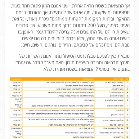
אך המציאות בשטח מראה אחרת, ישנן אמנם המון פינות חמד בעיר,
מטופחות ומושקעות, מזה אי אפשר להתעלם, אך ההזנחה ברמת
המאקרו וברמת המקומות "הפחות ממותגים" ניכרת מאוד, וכל זאת
העידו כאמור, מעל 200 תמונות בתוך פחות משבוע. אנו סבורים
שאיכות חייהם של התושבים אינה צריכה להימדד עפ"י האופן בו
רואים אותה תושבי החוץ, אלא ברמה היומיומית בה הם יוצאים
מבתיהם, מסתכלים על סביבתם, מריחים, נוהגים, חשים, חיים.
מובאת כאן לפניכם טבלת זמני הטיפול מתוך אמנת השירות של
מערך תברואה וסביבה בעיריית חולון. האם מערך התברואה עומד
בזמנים אלו בפועל? המציאות בשטח אומרת שלא.