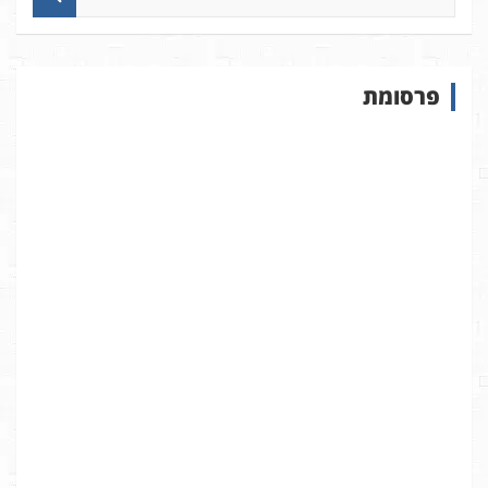
י
פ
ו
ש
פרסומת
ב
א
ת
ר