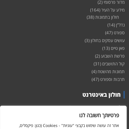
מדור פרסומי
(2)
מידע על העיר
(164)
חולון בתמונות
(38)
נדל"ן
(14)
ספורט
(47)
עושים עסקים בחולון
(3)
פאן טיים
(13)
פרשת השבוע
(2)
קול התושבים
(31)
תמונות מהשטח
(4)
תרבות וספורט
(47)
חולון באינטרנט
חולון
באינטרנט – האתר שמביא לכם עדכונים ומידע מהשטח מהעיר
חולון. במה פתוחה לקול תושבי חולון באינטרנט, מידע על
דירות
פרטיותך חשובה לנו
ופרוייקטים חדשים בעיר, חיי לילה, וכן טורי דעה, עסקים בחולון, ודיונים על
הנעשה בעיר. אתם מוזמנים ומוזמנות להשתתף בדיון ולשלוח לנו כתבות
אתר זה עושה שימוש בקבצי "עוגיות" - Cookies (כגון: פיקסלים,