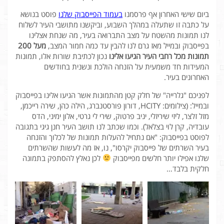
ביום שישי האחרון אף פרסמנו
בעמוד הפייסבוק שלנו
פוסט בנושא
על כתבה זו שתעלה במהלך השבוע, וביקשנו מתושבי העיר לשלוח
לנו תמונות מהשטח על מצב התברואה בעיר, מה שנחת אצלינו
בפייסבוק ובמייל מאז גרם לנו להבין עד כמה חמור המצב,
מעל 200
תמונות מכל רחבי העיר הגיעו אלינו
נכון לכתיבת שורות אלו, תמונות
המעידות חד משמעית על הזנחה הולכת ונשנית בחודשים
האחרונים בעיר.
לפניכם "גלרייה" של חלק קטן מהתמונות אשר הגיעו אלינו בפייסבוק
ובמייל: (צילומים: HCITY, דורון פורסטנברג, הילה כהן, שירה רייכמן,
מזל זלצר, ליזי שיריזלי, יניב פרטוק, שירי לי גרטי, אלון ימיני, הדס
עובדיה, קרן לוי בצלאל). וכמו שכתב לנו תושב העיר חנן גיגי בתגובה
לפוסט בפייסבוק: "אם נתחיל להעלות תמונות של לכלוך והזנחה
בעיר השרתים של פייסבוק יקרסו", נו, אז מה לעשות שהשרתים
שלנו אפילו יותר חלשים מפייסבוק
לכן נאלץ להסתפק בתמונה
חלקית בלבד…