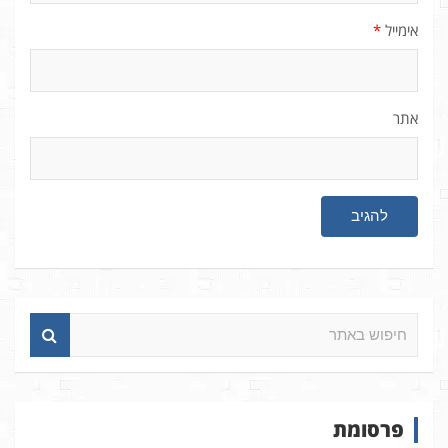
אימייל
*
אתר
ח
י
פ
ו
ש
פרסומת
ב