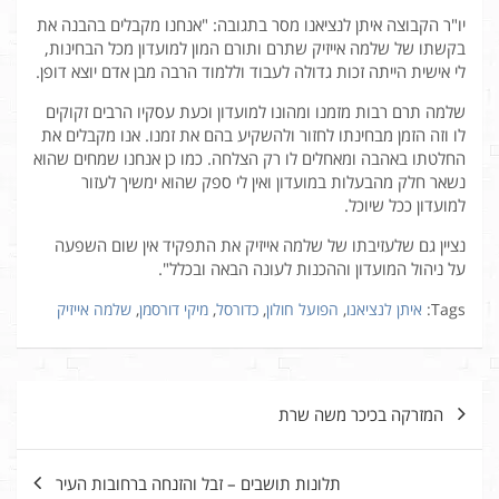
יו"ר הקבוצה איתן לנציאנו מסר בתגובה: "אנחנו מקבלים בהבנה את
בקשתו של שלמה אייזיק שתרם ותורם המון למועדון מכל הבחינות,
לי אישית הייתה זכות גדולה לעבוד וללמוד הרבה מבן אדם יוצא דופן.
שלמה תרם רבות מזמנו ומהונו למועדון וכעת עסקיו הרבים זקוקים
לו וזה הזמן מבחינתו לחזור ולהשקיע בהם את זמנו. אנו מקבלים את
החלטתו באהבה ומאחלים לו רק הצלחה. כמו כן אנחנו שמחים שהוא
נשאר חלק מהבעלות במועדון ואין לי ספק שהוא ימשיך לעזור
למועדון ככל שיוכל.
נציין גם שלעזיבתו של שלמה אייזיק את התפקיד אין שום השפעה
על ניהול המועדון וההכנות לעונה הבאה ובכלל".
Tags:
איתן לנציאנו
,
הפועל חולון
,
כדורסל
,
מיקי דורסמן
,
שלמה אייזיק
ניווט
המזרקה בכיכר משה שרת
תלונות תושבים – זבל והזנחה ברחובות העיר