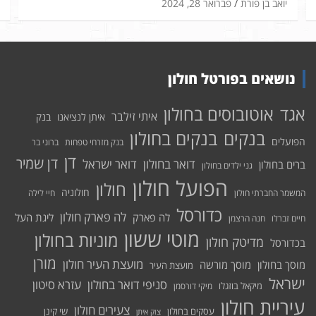
יואב בן פורת
פברואר 28, 2024
נושאים בפורטל חולון
אוטובוסים בחולון
אגד
איתי זילבר
איתן לנציאנו
בנק
בנקים בחולון
בנקים
הפועלים
בנק מזרחי טפחות
ברוני בר
דן
דן שמיר
דואר בחולון
דואר ישראל
ברים בחולון
גני ילדים בחולון
הפועל חולון
חולון
חולוניה
המשמר החברתי חולון
חיי לילה
כדורסל
לה פארק חולון
לה פארק
ליגת העל
חיים זברלו
חנה הרצמן
מוטי ששון
מוניות בחולון
מדיטק חולון
בכדורסל
מורן
מועצת העיר חולון
מוסך בחולון
מוסך מורשה
מועצת העיר
ישראל
סניפי דואר בחולון
עזרא סיטון
מיקאל בוזגלו
מיקי דורסמן
עיריית חולון
צעירים חולון
עסקים בחולון
שי קינן
צוק איתן