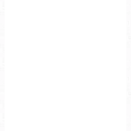
א
ת
ר