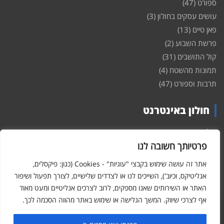
ספורט
(47)
עושים עסקים בחולון
(3)
פאן טיים
(13)
פרשת השבוע
(2)
קול התושבים
(31)
תמונות מהשטח
(4)
תרבות וספורט
(47)
חולון באינטרנט
חולון
באינטרנט – האתר שמביא לכם עדכונים ומידע מהשטח מהעיר
חולון. במה פתוחה לקול תושבי חולון באינטרנט, מידע על
דירות
פרטיותך חשובה לנו
ופרוייקטים חדשים בעיר, חיי לילה, וכן טורי דעה, עסקים בחולון, ודיונים על
הנעשה בעיר. אתם מוזמנים ומוזמנות להשתתף בדיון ולשלוח לנו כתבות
אתר זה עושה שימוש בקבצי "עוגיות" - Cookies (כגון: פיקסלים,
ואף להגיב על הכתבות המפורסמות באתר.
אנליטיקס, וכיוב'), השייכים לנו או לצדדים שלישיים, לצורך תפעול ושיפור
האתר או השירותים שאנו מספקים, לרוב לצרכים אנליטיים ומעט מאוד
אף לצרכי שיווק. המשך הגלישה או שימוש באתר מהווה הסכמה לכך.
Hcity – חולון באינטרנט
Copyright © 2026