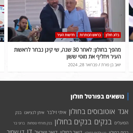
בלוג חולון
בראש הכותרות
חדשות העיר
מהפך בחולון: לאחר 30 שנה, שי קינן נבחר לראשות
העיר ויחליף את מוטי ששון
יואב בן פורת
פברואר 28, 2024
נושאים בפורטל חולון
אוטובוסים בחולון
אגד
איתי זילבר
איתן לנציאנו
בנק
בנקים בחולון
בנקים
הפועלים
בנק מזרחי טפחות
ברוני בר
דן
דן שמיר
דואר בחולון
דואר ישראל
ברים בחולון
גני ילדים בחולון