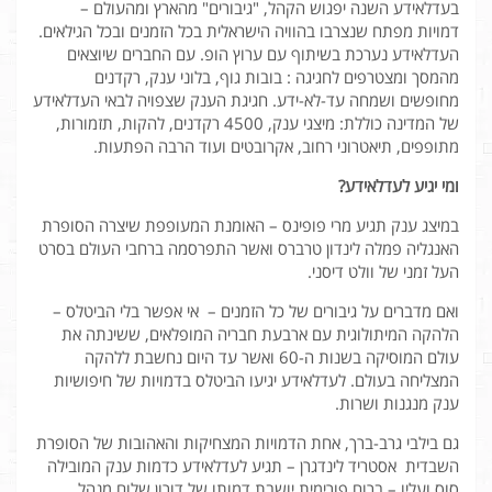
בעדלאידע השנה יפגוש הקהל, "גיבורים" מהארץ ומהעולם –
דמויות מפתח שנצרבו בהוויה הישראלית בכל הזמנים ובכל הגילאים.
העדלאידע נערכת בשיתוף עם ערוץ הופ. עם החברים שיוצאים
מהמסך ומצטרפים לחגיגה : בובות גוף, בלוני ענק, רקדנים
מחופשים ושמחה עד-לא-ידע. חגיגת הענק שצפויה לבאי העדלאידע
של המדינה כוללת: מיצגי ענק, 4500 רקדנים, להקות, תזמורות,
מתופפים, תיאטרוני רחוב, אקרובטים ועוד הרבה הפתעות.
ומי יגיע לעדלאידע?
במיצג ענק תגיע מרי פופינס – האומנת המעופפת שיצרה הסופרת
האנגליה פמלה לינדון טרברס ואשר התפרסמה ברחבי העולם בסרט
העל זמני של וולט דיסני.
ואם מדברים על גיבורים של כל הזמנים – אי אפשר בלי הביטלס –
הלהקה המיתולוגית עם ארבעת חבריה המופלאים, ששינתה את
עולם המוסיקה בשנות ה-60 ואשר עד היום נחשבת ללהקה
המצליחה בעולם. לעדלאידע יגיעו הביטלס בדמויות של חיפושיות
ענק מנגנות ושרות.
גם בילבי גרב-ברך, אחת הדמויות המצחיקות והאהובות של הסופרת
השבדית אסטריד לינדגרן – תגיע לעדלאידע כדמות ענק המובילה
סוס ועליו – ברוח פורימית יושבת דמותו של דורון שלום מנהל