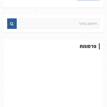
ח
י
פ
ו
ש
פרסומת
ב
א
ת
ר