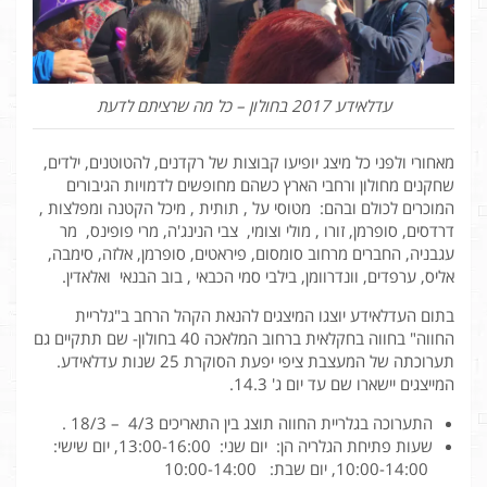
עדלאידע 2017 בחולון – כל מה שרציתם לדעת
מאחורי ולפני כל מיצג יופיעו קבוצות של רקדנים, להטוטנים, ילדים,
שחקנים מחולון ורחבי הארץ כשהם מחופשים לדמויות הגיבורים
המוכרים לכולם ובהם: מטוסי על , תותית , מיכל הקטנה ומפלצות ,
דרדסים, סופרמן, זורו , מולי וצומי, צבי הנינג'ה, מרי פופינס, מר
עגבניה, החברים מרחוב סומסום, פיראטים, סופרמן, אלזה, סימבה,
אליס, ערפדים, וונדרוומן, בילבי סמי הכבאי , בוב הבנאי ואלאדין.
בתום העדלאידע יוצגו המיצגים להנאת הקהל הרחב ב"גלריית
החווה" בחווה בחקלאית ברחוב המלאכה 40 בחולון- שם תתקיים גם
תערוכתה של המעצבת ציפי יפעת הסוקרת 25 שנות עדלאידע.
המייצגים יישארו שם עד יום ג' 14.3.
התערוכה בגלריית החווה תוצג בין התאריכים 4/3 – 18/3 .
שעות פתיחת הגלריה הן: יום שני: 13:00-16:00, יום שישי:
10:00-14:00, יום שבת: 10:00-14:00