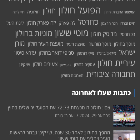
הפועל חולון
חולון
חולוניה
המשמר החברתי חולון
חיי לילה
כדורסל
לה פארק חולון
לה פארק
ליגת העל
חיים זברלו
חנה הרצמן
מוטי ששון
מוניות בחולון
מדיטק חולון
בכדורסל
מורן
מועצת העיר חולון
מוסך בחולון
מוסך מורשה
מועצת העיר
ישראל
סניפי דואר בחולון
עזרא סיטון
מיקאל בוזגלו
מיקי דורסמן
עיריית חולון
צעירים חולון
עסקים בחולון
שי קינן
צוק איתן
תחבורה ציבורית
תערוכות בחולון
כתבות שעלו לאחרונה
צפו: חולוניה מנצחת 72:73 את הפועל ירושלים בחוץ
פברואר 29, 2024
יואב בן פורת
מהפך בחולון: לאחר 30 שנה, שי קינן נבחר לראשות
העיר ויחליף את מוטי ששון