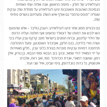
העדלאידע של חולון – מיומה הראשון. אנה ואלזה שתי האחיות
הנסיכות האהובות והאוהבות יגיעו לעדלאידע על מזחלת שלג ענקית
שעליה "תופס טרמפ" גם אולף איש השלג ומעליהם נושרים פתיתי
שלג.
גם גיבורים מסוג אחר יגיעו לעדלאידע: הענק גוליבר – אלא שהפעם
הוא ילבש את דמותו של דונאלד טראמפ ואף חולצה ועליה הדפס
של הילרי קלינטון, וברוח הזמנים בישראל מיצג קרקס ענק ועליו ביבי
ושרה מירי בלרינה, בנט הליצן, ואביגדור האופנוען. ומעל התהלוכה
תרחפנה דמויות ענקיות מוכרות בצורת בלוני ענק , חלקן מאויירות
על ידי המאייר דודי שמאי, ובהן: בוב הבנאי וסמי הכבאי, בן גוריון, אילן
רמון, שושנה דמארי, אגדת הכדורגל מסי, זאב רווח, אלברט
אינשטיין, גל גדות כוונדרוומן, ציפי שביט, אייל שני ועוד.