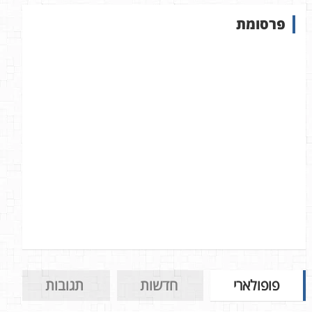
ש
פרסומת
ב
א
ת
ר
פופולארי
חדשות
תגובות