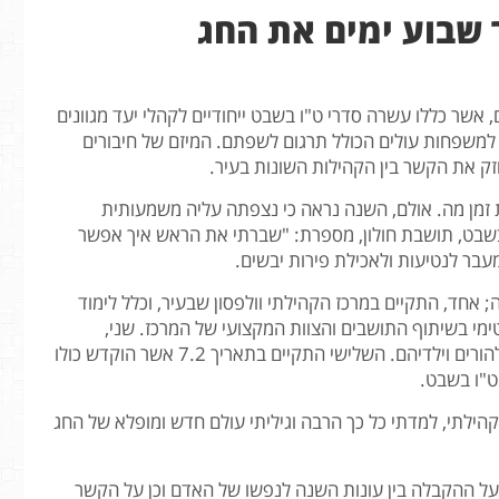
 שבוע ימים את החג
 אשר כללו עשרה סדרי ט"ו בשבט ייחודיים לקהלי יעד מגוונים
אם למשפחות עולים הכולל תרגום לשפתם. המיזם של חיבורים
חזק את הקשר בין הקהילות השונות בעיר.
מת זמן מה. אולם, השנה נראה כי נצפתה עליה משמעותית
בשבט, תושבת חולון, מספרת: "שברתי את הראש איך אפשר
עבר לנטיעות ולאכילת פירות יבשים.
אחד, התקיים במרכז הקהילתי וולפסון שבעיר, וכלל לימוד
ימי בשיתוף התושבים והצוות המקצועי של המרכז. שני,
התקיים במרכז הקהילתי "נאות רחל" וכלל תכנים המותאמים להורים וילדיהם. השלישי התקיים בתאריך 7.2 אשר הוקדש כולו
לתי, למדתי כל כך הרבה וגיליתי עולם חדש ומופלא של החג
על ההקבלה בין עונות השנה לנפשו של האדם וכן על הקשר