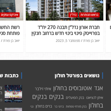
בראש הכותרות
נדל"ן
אינדקס עסקים
חברת אורון נדל"ן תבנה 270 יח"ד
רשת החשמל
בפרוייטק פינוי בינוי חדש ברחוב חנקין
פותחת סניף
יואב בן פורת
ספטמבר 5, 2023
יואב בן פורת
נושאים בפורטל חולון
כתבות שע
אוטובוסים בחולון
אגד
איתי זילבר
הפ
בנקים
בנקים
איתן לנציאנו
בנק הפועלים
פבר
בחולון
ברים בחולון
בנק מזרחי טפחות
ברוני בר
גני