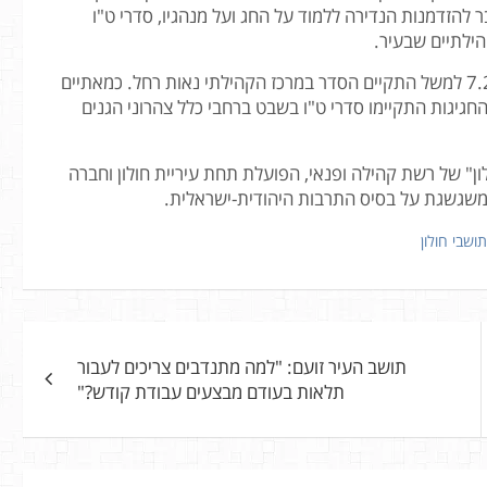
 להזדמנות הנדירה ללמוד על החג ועל מנהגיו, סדרי ט"ו
הילתיים שבעיר.
למען הגיל הרך התקיימו חגיגות ט"ו בשבט נפלאות: בתאריך 7.2 למשל התקיים הסדר במרכז הקהילתי נאות רחל. כמאתיים
חגיגות התקיימו סדרי ט"ו בשבט ברחבי כלל צהרוני הגנים
ון" של רשת קהילה ופנאי, הפועלת תחת עיריית חולון וחברה
משגשגת על בסיס התרבות היהודית-ישראלית.
תושבי חולון
תושב העיר זועם: "למה מתנדבים צריכים לעבור
תלאות בעודם מבצעים עבודת קודש?"