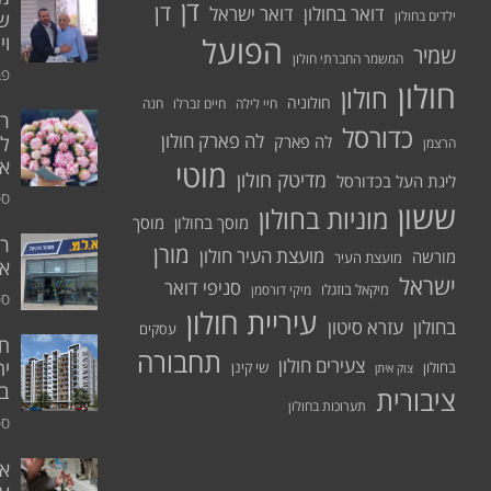
דן
דן
דואר בחולון
דואר ישראל
ילדים בחולון
שי
הפועל
וי
שמיר
המשמר החברתי חולון
פבר
חולון
חולון
חולוניה
חיי לילה
חיים זברלו
חנה
רו
כדורסל
לה פארק חולון
לה פארק
לח
הרצמן
אי
מוטי
מדיטק חולון
ליגת העל בכדורסל
ספט
ששון
מוניות בחולון
מוסך בחולון
מוסך
ר
מורן
מועצת העיר חולון
מורשה
מועצת העיר
א.
ישראל
סניפי דואר
מיקאל בוזגלו
מיקי דורסמן
ספט
עיריית חולון
בחולון
עזרא סיטון
עסקים
תחבורה
צעירים חולון
יח
בחולון
שי קינן
צוק איתן
בר
ציבורית
תערוכות בחולון
ספט
אי