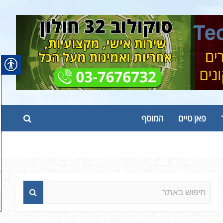
פאן טיים
המוסף
ח
י
פ
ו