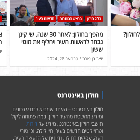
בלוג חולון
בראש הכותרות
חדשות העיר
חולון?
מהפך בחולון: לאחר 30 שנה, שי קינן
נבחר לראשות העיר ויחליף את מוטי
ה
ששון
יו
יואב בן פורת
פברואר 28, 2024
חולון באינטרנט
חולון
באינטרנט – האתר שמביא לכם עדכונים
ומידע מהשטח מהעיר חולון. במה פתוחה לקול
תושבי חולון באינטרנט, מידע על
דירות
ופרוייקטים חדשים בעיר, חיי לילה, וכן טורי
דעה, עסקים בחולון, ודיונים על הנעשה בעיר.