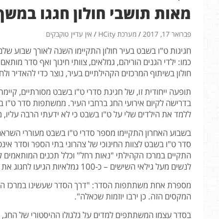
מאות תושבי חולון חגגו במשך
פברואר 17, 2017
מערכת HCity
אין עדיין טוקבקים
חגיגות ט"ו בשבט בעיר חולון התקיימו השנה לאורך שבוע שלם,
כמו: ילדי הגנים הוריהם, גמלאים, צוותי חינוך ואף סדר מות
חולון בשיתוף המרכזים הקהילתיים בעיר, נוצר כדי להאדיר ול
תופעה ייחודית זו, של חגיגת סדרי ט"ו בשבט מסורתיים, קיי
בדרישה לקיום אירועי החג ברחבי העיר. ממשתפות סדר ט"ו 
ללמד את הילדים שלי על ט"ו בשבט כי לא ידעתי הרבה עליו, מ
בשבוע האחרון התקיימו מספר סדרי ט"ו בשבט מעוררי השראה; 
סדר ט"ו בשבט לצוות החינוכי של צהרוני בתי הספר וסדר אינט
לנשים מעל גילאי השישים – כ-100 גמלאיות הגיעו לחגוג את ט"ו בשבט.
מספרת אחת משתתפות הסדר: "דרך הסדר שעשינו במרכז הקהי
המקסים הזה. כן ירבו יוזמות שכאלה".
בסדר עצמו המשתתפים למדים על גלגולו ההיסטורי של החג, 