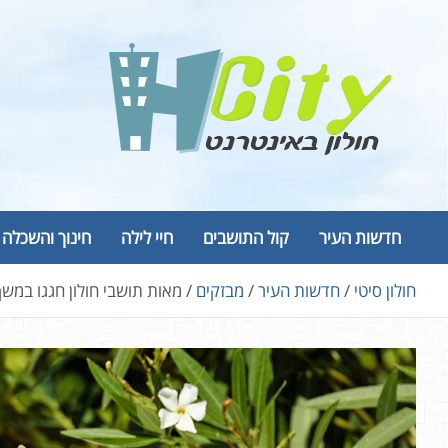
Ski
t
conten
Hcity – חולון באינטרנט
פורטל החדשות והמידע של חולון
חדשות העיר
קול התושבים
חיי לילה
חינוך והשכלה
חולון סיטי
חדשות העיר
מבזקים
מאות תושבי חולון חגגו במש