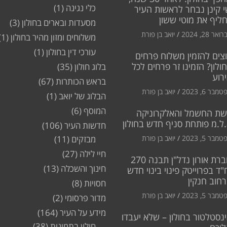
כלי נגינה
(1)
 קינן נבחר לראשות העיר
חליף את מוטי ששון
מסעדות ובארים בחולון
(3)
ואר 28, 2024
יואב בן פורת
משלוחים ומזון מהיר בחולון
(1)
עורכי דין בחולון
(1)
צים להזמין משלוח פרחים
ולון? הזמינו זר פרחים לכל
בלוג חולון
(35)
רוע
בראש הכותרות
(67)
מבר 6, 2023
יואב בן פורת
הבלוג של יואב
(1)
המוסף
(6)
שת החשמל והאלקרוניקה
ל.מ פותחת סניף חדש בחולון
חדשות העיר
(106)
מבר 5, 2023
יואב בן פורת
מבזקים
(11)
חיי לילה
(27)
חברת אורון נדל"ן תבנה 270
חינוך והשכלה
(13)
"ד בפרוייטק פינוי בינוי חדש
חוב חנקין
חסויות
(8)
מבר 5, 2023
יואב בן פורת
מדור פרסומי
(2)
מידע על העיר
(164)
נסטלטור בחולון – שלא יעבדו
חולון בתמונות
(38)