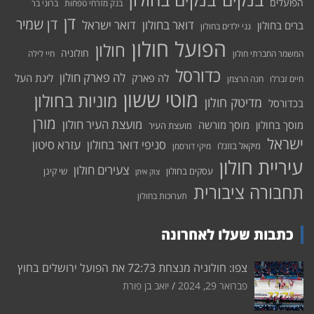
הפועלים
בנק מזרחי טפחות
ברוני בר
דן
דן שמיר
דואר בחולון
דואר ישראל
ברים בחולון
גני ילדים בחולון
הפועל חולון
חולון
חולוניה
המשמר החברתי חולון
חיי לילה
כדורסל
לה פארק חולון
לה פארק
ליגת העל
חיים זברלו
חנה הרצמן
מוטי ששון
מוניות בחולון
מדיטק חולון
בכדורסל
מורן
מועצת העיר חולון
מוסך בחולון
מוסך מורשה
מועצת העיר
ישראל
סניפי דואר בחולון
עזרא סיטון
מיקאל בוזגלו
מיקי דורסמן
עיריית חולון
צעירים חולון
עסקים בחולון
שי קינן
צוק איתן
תחבורה ציבורית
תערוכות בחולון
כתבות שעלו לאחרונה
צפו: חולוניה מנצחת 72:73 את הפועל ירושלים בחוץ
פברואר 29, 2024
יואב בן פורת