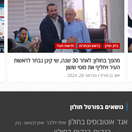
בלוג חולון
בראש הכותרות
חדשות העיר
מהפך בחולון: לאחר 30 שנה, שי קינן נבחר לראשות
העיר ויחליף את מוטי ששון
יואב בן פורת
פברואר 28, 2024
נושאים בפורטל חולון
אוטובוסים בחולון
אגד
איתי זילבר
איתן לנציאנו
בנק
בנקים בחולון
בנקים