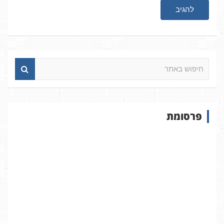
ח
י
פ
ו
ש
פרסומת
ב
א
ת
ר