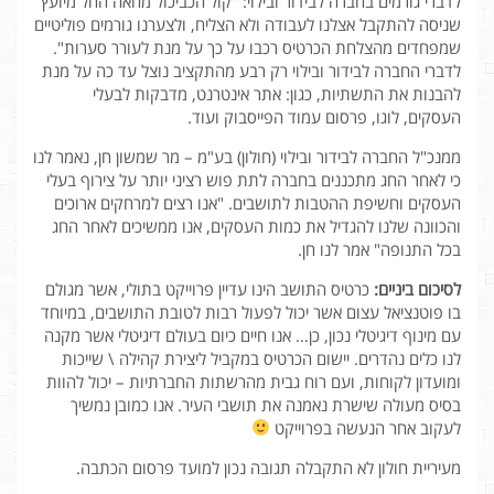
לדברי גורמים בחברה לבידור ובילוי: "קול הכביכול מחאה החל מיועץ
שניסה להתקבל אצלנו לעבודה ולא הצליח, ולצערנו גורמים פוליטיים
שמפחדים מהצלחת הכרטיס רכבו על כך על מנת לעורר סערות".
לדברי החברה לבידור ובילוי רק רבע מהתקציב נוצל עד כה על מנת
להבנות את התשתיות, כגון: אתר אינטרנט, מדבקות לבעלי
העסקים, לוגו, פרסום עמוד הפייסבוק ועוד.
ממנכ"ל החברה לבידור ובילוי (חולון) בע"מ – מר שמשון חן, נאמר לנו
כי לאחר החג מתכננים בחברה לתת פוש רציני יותר על צירוף בעלי
העסקים וחשיפת ההטבות לתושבים. "אנו רצים למרחקים ארוכים
והכוונה שלנו להגדיל את כמות העסקים, אנו ממשיכים לאחר החג
בכל התנופה" אמר לנו חן.
לסיכום ביניים:
כרטיס התושב הינו עדיין פרוייקט בתולי, אשר מגולם
בו פוטנציאל עצום אשר יכול לפעול רבות לטובת התושבים, במיוחד
עם מינוף דיגיטלי נכון, כן… אנו חיים כיום בעולם דיגיטלי אשר מקנה
לנו כלים נהדרים. יישום הכרטיס במקביל ליצירת קהילה \ שייכות
ומועדון לקוחות, ועם רוח גבית מהרשתות החברתיות – יכול להוות
בסיס מעולה שישרת נאמנה את תושבי העיר. אנו כמובן נמשיך
לעקוב אחר הנעשה בפרוייקט
מעיריית חולון לא התקבלה תגובה נכון למועד פרסום הכתבה.