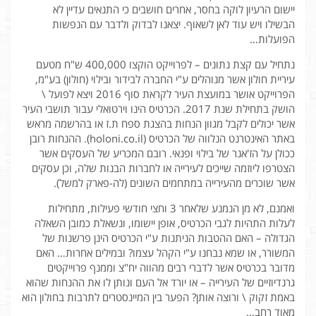
יישום הרעיון לוקה בחסר, אחרים חושבים כי התנאים עדיין לא
הבשילו ויש עוד לאן לשאוף. יצאנו לבדוק ולדבר עם הנפשות
הפועלות…
נתחיל עם קצת נתונים – לפרוייקט הוקצו 400,000 ש"ח מטעם
עיריית חולון אשר מנוהלים ע"י החברה לבידור ובילוי (חולון) בע"מ,
הפרוייקט אושר במועצת העיר לקראת סוף 2016 ויצא לפועל \
הושק בתחילת שנת 2017. הכרטיס הינו וירטואלי עבור תושבי העיר
אשר יכולים לקבל מגוון הנחות בהצגת ספח ת.ז או בהרשמה מראש
באתר האינטרנט הנלווה של הכרטיס (holoni.co.il). ההנחות רובן
ככולן על הז'אנר של בילוי ופנאי. רובם המכריע של העסקים אשר
הצטרפו ליוזמה שייכים לעירייה או לחברות הבנות שלה, וכן עסקים
אשר שוכרים מהעירייה במתחמים השונים (לה-פארק למשל).
ואמנם, לא מן הנמנע שלאחר 3 וחצי חודשי פעילות, מתחילות
לעלות התהיות לגבי הכרטיס, אופן יישומו, ונשאלת כמובן השאלה
הגדולה – האם ההטבות הניתנות ע"י הכרטיס הינן פרשנות של
המשורר, או שמא נבחנו ע"י הקהל עצמו? ובמילים אחרות… האם
מדובר בכרטיס אשר לדברי רבים מהווה יח"צ וממנף פרוייקטים
גרנדיוזיים של העירייה – או יורד אל העם ונותן לו את ההנחות שהוא
באמת זקוק \ ורוצה אותן? הפער בין המיינסטרים לתרבות בחולון הוא
מאוד רחב…