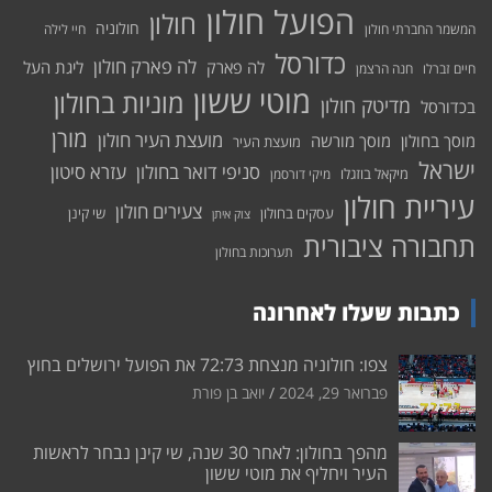
הפועל חולון
חולון
חולוניה
המשמר החברתי חולון
חיי לילה
כדורסל
לה פארק חולון
לה פארק
ליגת העל
חיים זברלו
חנה הרצמן
מוטי ששון
מוניות בחולון
מדיטק חולון
בכדורסל
מורן
מועצת העיר חולון
מוסך בחולון
מוסך מורשה
מועצת העיר
ישראל
סניפי דואר בחולון
עזרא סיטון
מיקאל בוזגלו
מיקי דורסמן
עיריית חולון
צעירים חולון
עסקים בחולון
שי קינן
צוק איתן
תחבורה ציבורית
תערוכות בחולון
כתבות שעלו לאחרונה
צפו: חולוניה מנצחת 72:73 את הפועל ירושלים בחוץ
פברואר 29, 2024
יואב בן פורת
מהפך בחולון: לאחר 30 שנה, שי קינן נבחר לראשות
העיר ויחליף את מוטי ששון