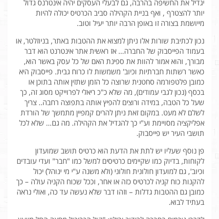
יגדיל את החשיפה בהרבה, גם לבעלי העסקים יהיה אינטרנס גדול
יותר להצטרף , ואף בניית הקהילה סביב הכרטיס יכולה להיות
מייושמת בצורה זו באופן הרבה יותר יעיל וטוב.
נכון לכתיבת שורות אלו ניתן למצוא את ההטבות באתר, בניוזלטר, או
בעמוד הפייסבוק של החברה… אז ראשית אתר אינטרנט הוא דבר
מבורך, והוא אמור להוות את ספינת האם של כל עסק באשר הוא,
כאשר רשתות חברתיות וכיוב' משמשות לו כרוח גבית. פייסבוק היא
כמובן פלטפורמה סחטנית שרוצה כל הזמן שתזין אותה בתוכן או
בכסף (נכון לגבי עמודים), מה שלא כ"כ ריאלי לפרוייקט מסוג זה, כך
שעל כל הטבה, במידה ורוצים להפיץ אותה בתפוצה רחבה.. צריך
לשלם לא מעט. במקום זאת ניתן להרים קמפיין מתמשך של הורדת
אפליקציה מסויימת וע"י כך להגדיל את הקהילה. מה גם… שלא לכל
תושבי העיר יש פייסבוק.
פן נוסף שעליו יש לתת את הדעת הוא כרטיס תושב שמועדון
לקוחות, בדיוק כמו שקיימים כרטיסים למשל כמו "חבר" ועדי עובדים
וכיוב', גם למועדון חולונית חולוני (ולא משנה ע"י מי ינוהל) יכול
להקנות כוח קניה לכרטיס כזה או אחר, וככל שכוח הקניה עולה – כך
כמובן גם ההטבות גדלות – וזהו דבר שלא נעשה עד כה, ואולי נראה
בעתיד לבוא.