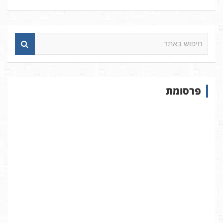
ח
י
פ
ו
ש
פרסומת
ב
א
ת
ר