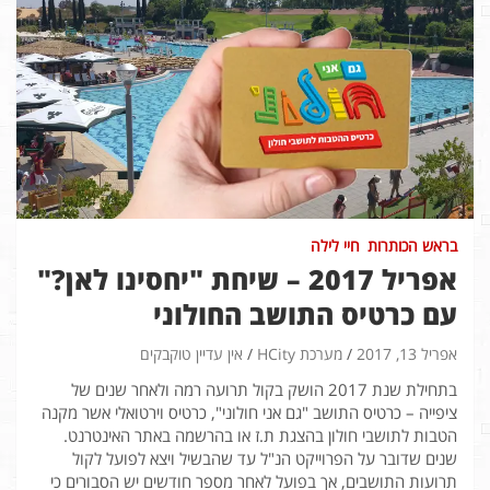
בראש הכותרות
חיי לילה
אפריל 2017 – שיחת "יחסינו לאן?"
עם כרטיס התושב החולוני
אפריל 13, 2017
מערכת HCity
אין עדיין טוקבקים
בתחילת שנת 2017 הושק בקול תרועה רמה ולאחר שנים של
ציפייה – כרטיס התושב "גם אני חולוני", כרטיס וירטואלי אשר מקנה
הטבות לתושבי חולון בהצגת ת.ז או בהרשמה באתר האינטרנט.
שנים שדובר על הפרוייקט הנ"ל עד שהבשיל ויצא לפועל לקול
תרועות התושבים, אך בפועל לאחר מספר חודשים יש הסבורים כי