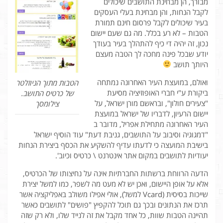
מבורך, הן מבחינת התושבים שיכולים
לקבל הנחות, והן מבחינת בעלי העסקים
בעיר שיכולים לקבל פרסום חינם תמורת
הטבות – לא רע בכלל. מה גם שעם יישום
נכון, זה יהיה די כיף להתהלך בעיר בעודך
יודע שבכל פינה מחכה לך הטבה מעצם
היותך תושב
ואולם, במועצת העיר האחרונה נמתחה
הטבות מתוך הניוזלטר
ביקורת ע"י חברי האופוזיציה מסיעת
של כרטיס התושב.
"צעירים חולון", ובראשם מורן ישראל, על
צילומסך
יישום הרעיון, לדבריו של ישראל במועצת
העיר האחרונה מתחילת אפריל, מדובר ב
"דמגוגיה וסיבוב על התושבים, גניבת דעת" עוד הוסיף ישראל
בישיבת המועצה כי לדעתו עדיף להשקיע את הכסף ביצירת הנחות
יעודיות לתושבים במקום אתר אינטרנט \ כרטיס וכיוב'.
הדעה הרווחת ברשתות החברתיות אינה על נחיצותו של הכרטיס,
אלא על אופן היישום, ואכן יש לא מעט מה לשפר, כמו למשל יצירת
שייכות בסיסית (Vcard למשל), אולי אפילו משולב באפליקציה אשר
תרכז את הנתונים ובכך גם תוכל להקפיץ "פושים" לתושבים כאשר
תהיינה הטבות שוות, כל אחד מקבל את זה לנייד שלו, ולא רק שזה