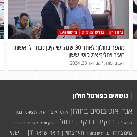
בלוג חולון
בראש הכותרות
חדשות העיר
מהפך בחולון: לאחר 30 שנה, שי קינן נבחר לראשות
העיר ויחליף את מוטי ששון
יואב בן פורת
פברואר 28, 2024
נושאים בפורטל חולון
אוטובוסים בחולון
אגד
איתי זילבר
איתן לנציאנו
בנק
בנקים בחולון
בנקים
הפועלים
בנק מזרחי טפחות
ברוני בר
דן
דן שמיר
דואר בחולון
דואר ישראל
ברים בחולון
גני ילדים בחולון