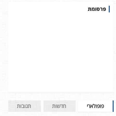
ש
פרסומת
ב
א
ת
ר
פופולארי
חדשות
תגובות