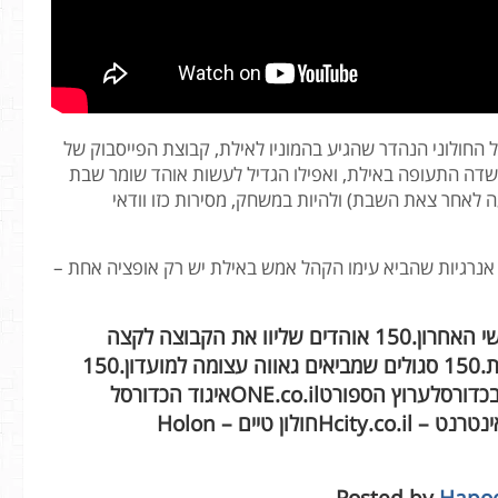
החולוני הנהדר שהגיע בהמוניו לאילת, קבוצת הפייסבוק של
בשדה התעופה באילת, ואפילו הגדיל לעשות אוהד שומר שבת
ת להספיק את הטיסה של 18:30 (רבע שעה לאחר צאת השבת) ולהיות במשחק, מסירות כזו וודאי
 אנרגיות שהביא עימו הקהל אמש באילת יש רק אופציה אחת –
150 סגולים עשו את דרכם לאילת החל מיום חמישי האחרון.150 אוהדים שליוו את הקבוצה לקצה
הדרומי של המפה.150 אוהדים שהרעידו את אילת.150 סגולים שמביאים גאווה עצומה למועדון.150
חולונים ששוברים שיאים!150.מנהלת ליגת העל בכדורסלערוץ הספורטONE.co.ilאיגוד הכדורסל
בישראלפורום חולון – עכשיו גם בפייסבוקחולון באינטרנט – Hcity.co.ilחולון טיים – Holon
Posted by
Hapoe