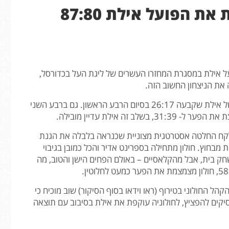
מחזור 20: הפועל חולון מנצחת את הפועל אילת 87:80
ועל אילת במסגרת המחזרו העשרים של ליגת העל בכדורסל,
המחצית הראשונה נפתחה מקרטעת אל מול פתיחה סוערת של אילת שקבעה 26:17 בסיום הרבע הראשון. גם ברבע השני
ה אילת עדיין מובילה.
 לקח החלטה אסטרטגית מצוניית שכנראה בלבלה את הגנת
 מבחוץ. חולון מתחילה בספרינט אדיר והכל כמובן בגיבוי
 בית, אבל מהקלאסיים – באולם הפחים הישן והטוב, מה
ל החולוני בטירוף (ראו וידאו בסוף הסיקור) שוב מוכיח כי
פסיקים להפציץ, לחולוניה עוקפת את אילת בסיבוב עם תוצאה