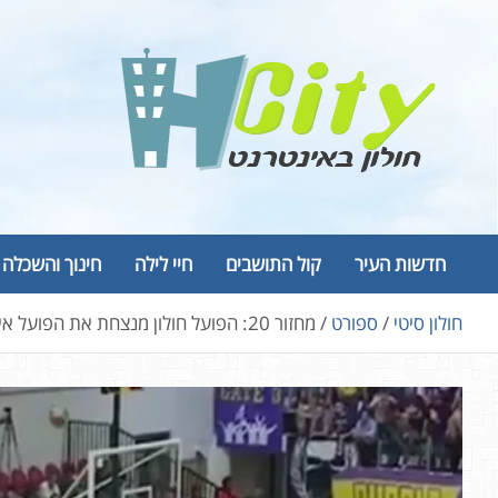
Ski
t
conten
Hcity – חולון באינטרנט
פורטל החדשות והמידע של חולון
חדשות העיר
קול התושבים
חיי לילה
חינוך והשכלה
חולון סיטי
ספורט
מחזור 20: הפועל חולון מנצחת את הפועל אילת 87:80 [וידאו]