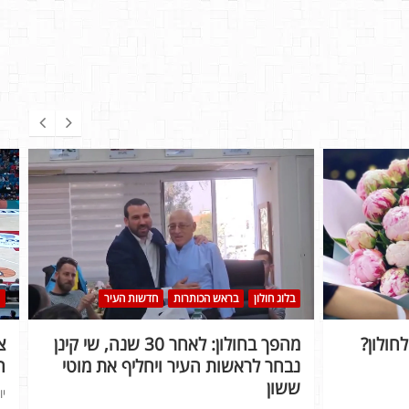
בלוג חולון
בראש הכותרות
חדשות העיר
חולון?
מהפך בחולון: לאחר 30 שנה, שי קינן
נבחר לראשות העיר ויחליף את מוטי
ה
ששון
יו