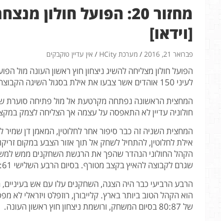
[וידאו]
פברואר 21, 2016
מערכת HCity
אין עדיין טוקבקים
הפועל חולון מצליחה להשיג ניצחון חוץ ראשון העונה מול הפ
לעיני 150 אוהדים אשר צבעו את אילת בסגול השיגה הקבוצה את הניצחון החשוב הזה.
חולוניה עדיין לא התאפסה על עצמה אך הצליחה לצמק במקצת את הפער ל- 31:39, בשלב ז
המחצית השניה זה כבר סיפור אחר לחלוטין, המאמן דן שמיר
אילת לחלוטין, להתחיל לשחק אל תוך אזור הצבע במקום זריקות
הקהל החולוני הנהדר שהפך את הרגשת השחקנים ממש למשחק
שגרם לקבוצה להאיץ בקצב מטורף. בסיום הרבע השלישי 58:61, חולון מצמצמת את הפער כמעט לחלוטין.
הרבע הרביעי כבר היה הצגה, השחקנים עלו עם אש בעיניים, הקה
הוא הקהל הטוב ביותר בארץ. קלייבורן, רוזפלט ויזראלי לא מ
של 80:87 בסיום המשחק, ורושמת ניצחון חוץ ראשון העונה.