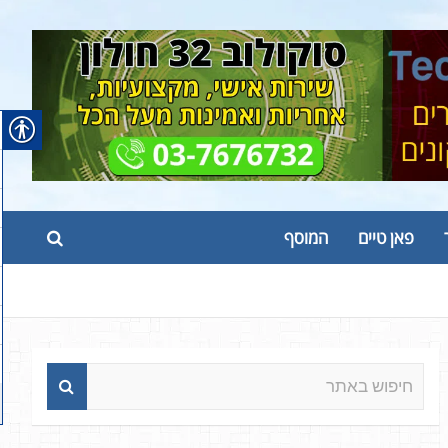
פאן טיים
המוסף
ח
י
פ
ו