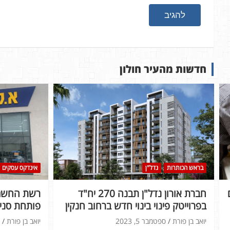
חדשות מהעיר חולון
בראש הכותרות
נדל"ן
אינדקס עסקים
חברת אורון נדל"ן תבנה 270 יח"ד
רשת החשמל
בפרוייטק פינוי בינוי חדש ברחוב חנקין
פותחת סניף
יואב בן פורת
ספטמבר 5, 2023
יואב בן פורת