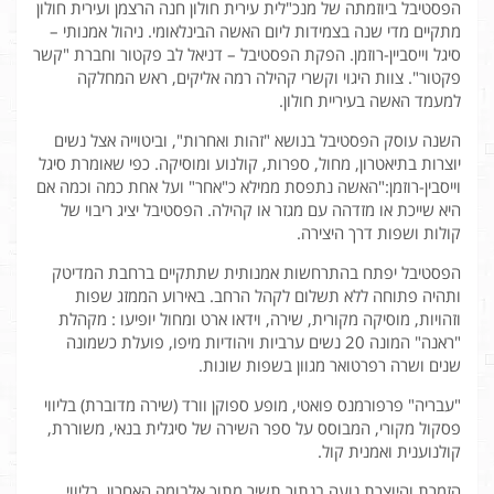
הפסטיבל ביוזמתה של מנכ"לית עירית חולון חנה הרצמן ועירית חולון
מתקיים מדי שנה בצמידות ליום האשה הבינלאומי. ניהול אמנותי –
סיגל וייסביין-רוזמן. הפקת הפסטיבל – דניאל לב פקטור וחברת "קשר
פקטור". צוות היגוי וקשרי קהילה רמה אליקים, ראש המחלקה
למעמד האשה בעיריית חולון.
השנה עוסק הפסטיבל בנושא "זהות ואחרות", וביטוייה אצל נשים
יוצרות בתיאטרון, מחול, ספרות, קולנוע ומוסיקה. כפי שאומרת סיגל
וייסבין-רוזמן:"האשה נתפסת ממילא כ"אחר" ועל אחת כמה וכמה אם
היא שייכת או מזדהה עם מגזר או קהילה. הפסטיבל יציג ריבוי של
קולות ושפות דרך היצירה.
הפסטיבל יפתח בהתרחשות אמנותית שתתקיים ברחבת המדיטק
ותהיה פתוחה ללא תשלום לקהל הרחב. באירוע הממזג שפות
וזהויות, מוסיקה מקורית, שירה, וידאו ארט ומחול יופיעו : מקהלת
"ראנה" המונה 20 נשים ערביות ויהודיות מיפו, פועלת כשמונה
שנים ושרה רפרטואר מגוון בשפות שונות.
"עבריה" פרפורמנס פואטי, מופע ספוקן וורד (שירה מדוברת) בליווי
פסקול מקורי, המבוסס על ספר השירה של סיגלית בנאי, משוררת,
קולנוענית ואמנית קול.
הזמרת והיוצרת נועה בנתור תשיר מתוך אלבומה האחרון, בליווי