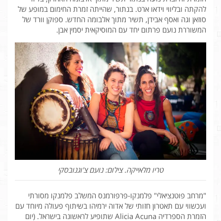
להקתה ובליווי וידאו ארט. בנתור, שהייתה זמרת החימום במופע של
סוזאן וגה ואסף אבידן, תשיר מתוך אלבומה החדש. ספוקן וורד של
המשוררת נועם פרתום יחד עם המוסיקאית יסמין אבן.
טריו מלאייקה. צילום: נועם צ'וגנובסקי
"מרחב פוטנציאלי" פלמנקו-פרפורמנס המשלב פלמנקו מסורתי
ועכשווי עם תאטרון חזותי של אדוה ירמיהו בשיתוף פעולה מיוחד עם
הזמרת הספרדיה Alicia Acuna שתופיע לראשונה בישראל. (יום