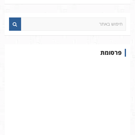
ח
י
פ
ו
ש
פרסומת
ב
א
ת
ר