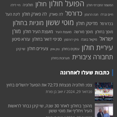
הפועל חולון
חולון
חולוניה
המשמר החברתי חולון
חיי לילה
כדורסל
לה פארק חולון
לה פארק
ליגת העל
חיים זברלו
חנה הרצמן
מוטי ששון
מוניות בחולון
מדיטק חולון
בכדורסל
מורן
מועצת העיר חולון
מוסך בחולון
מוסך מורשה
מועצת העיר
ישראל
סניפי דואר בחולון
עזרא סיטון
מיקאל בוזגלו
מיקי דורסמן
עיריית חולון
צעירים חולון
עסקים בחולון
שי קינן
צוק איתן
תחבורה ציבורית
תערוכות בחולון
כתבות שעלו לאחרונה
צפו: חולוניה מנצחת 72:73 את הפועל ירושלים בחוץ
פברואר 29, 2024
יואב בן פורת
מהפך בחולון: לאחר 30 שנה, שי קינן נבחר לראשות
העיר ויחליף את מוטי ששון