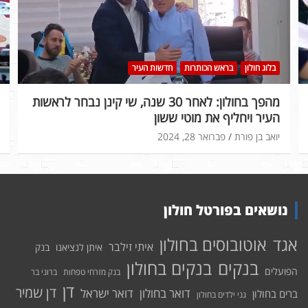
בלוג חולון
בראש הכותרות
חדשות העיר
מהפך בחולון: לאחר 30 שנה, שי קינן נבחר לראשות
העיר ויחליף את מוטי ששון
יואב בן פורת
פברואר 28, 2024
נושאים בפורטל חולון
אוטובוסים בחולון
אגד
איתי זילבר
איתן לנציאנו
בנק
בנקים בחולון
בנקים
הפועלים
בנק מזרחי טפחות
ברוני בר
דן
דן שמיר
דואר בחולון
דואר ישראל
ברים בחולון
גני ילדים בחולון