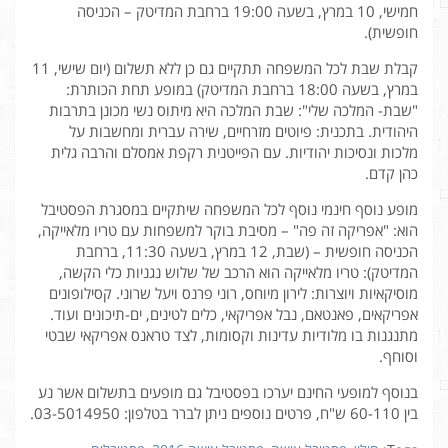
חמישי, 10 במרץ, בשעה 19:00 ברחבת המדיטק – הכניסה
חופשית).
קבלת שבת לכל המשפחה תתקיים גם כן ללא תשלום (יום שישי, 11
במרץ, בשעה 18:00 ברחבת המדיטק) במופע תחת הכותרת:
"שבת- המלכה שלי": שבת המלכה היא מיתוס נשי מכונן בתרבות
היהודית. בתכנית: פיוטים מזרחיים, שירה עברית ומחשבות על
מלכות ונסיכות יהודיות. עם הפייטנית רקפת אמסלם והרבה גלית
כהן קדם.
מופע נוסף חינמי נוסף לכל המשפחה שיתקיים במסגרת הפסטיבל
הוא: "אפריקה זה פה" – מסיבת בוקר למשפחות עם טריו מלאייקה,
הכניסה חופשית – (שבת, 12 במרץ, בשעה 11:30, ברחבת
המדיטק): טריו מלאייקה הוא הרכב של שלוש נגניות כלי הקשה,
מוסיקאיות ויוצרות: לירון מיוחס, רוני פרנס ויעל שרוני. קסילופונים
אפריקאים, פאנטאם, נבל אפריקאי, כלים לטינים, ים-תיכונים ועוד.
מתנגנות בו מלודיות עדינות וקסומות, לצד טראנס אפריקאי שבטי
וסוחף.
בנוסף למופעי החינם יערכו בפסטיבל גם מופעים בתשלום אשר נע
בין 60-110 ש"ח, פרטים נוספים ניתן לברר בטלפון: 03-5014950.