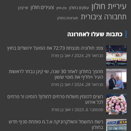
עיריית חולון
צעירים חולון
עסקים בחולון
שי קינן
צוק איתן
תחבורה ציבורית
תערוכות בחולון
כתבות שעלו לאחרונה
צפו: חולוניה מנצחת 72:73 את הפועל ירושלים בחוץ
פברואר 29, 2024
יואב בן פורת
מהפך בחולון: לאחר 30 שנה, שי קינן נבחר לראשות
העיר ויחליף את מוטי ששון
פברואר 28, 2024
יואב בן פורת
רוצים להזמין משלוח פרחים לחולון? הזמינו זר פרחים
לכל אירוע
ספטמבר 6, 2023
יואב בן פורת
רשת החשמל והאלקרוניקה א.ל.מ פותחת סניף חדש
בחולון