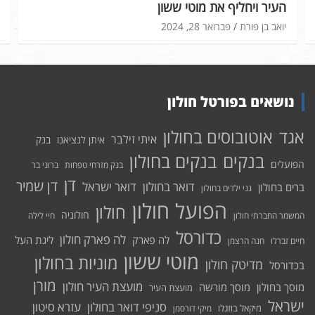
העיר ויחליף את מוטי ששון
יואב בן פורת
פברואר 28, 2024
נושאים בפורטל חולון
אוטובוסים בחולון
אגד
איתי זילבר
איתן לנציאנו
בנק
בנקים בחולון
בנקים
הפועלים
בנק מזרחי טפחות
ברוני בר
דן
דן שמיר
דואר בחולון
דואר ישראל
ברים בחולון
גני ילדים בחולון
הפועל חולון
חולון
חולוניה
המשמר החברתי חולון
חיי לילה
כדורסל
לה פארק חולון
לה פארק
ליגת העל
חיים זברלו
חנה הרצמן
מוטי ששון
מוניות בחולון
מדיטק חולון
בכדורסל
מורן
מועצת העיר חולון
מוסך בחולון
מוסך מורשה
מועצת העיר
ישראל
סניפי דואר בחולון
עזרא סיטון
מיקאל בוזגלו
מיקי דורסמן