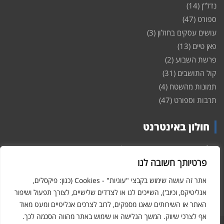
נדל"ן
(14)
ספורט
(47)
עושים עסקים בחולון
(3)
פאן טיים
(13)
פרשת השבוע
(2)
קול התושבים
(31)
תמונות מהשטח
(4)
תרבות וספורט
(47)
חולון באינטרנט
חולון
באינטרנט – האתר שמביא לכם עדכונים ומידע מהשטח מהעיר
חולון. במה פתוחה לקול תושבי חולון באינטרנט, מידע על
דירות
פרטיותך חשובה לנו
ופרוייקטים חדשים בעיר, חיי לילה, וכן טורי דעה, עסקים בחולון, ודיונים על
הנעשה בעיר. אתם מוזמנים ומוזמנות להשתתף בדיון ולשלוח לנו כתבות
אתר זה עושה שימוש בקבצי "עוגיות" - Cookies (כגון: פיקסלים,
ואף להגיב על הכתבות המפורסמות באתר.
אנליטיקס, וכיוב'), השייכים לנו או לצדדים שלישיים, לצורך תפעול ושיפור
האתר או השירותים שאנו מספקים, לרוב לצרכים אנליטיים ומעט מאוד
אף לצרכי שיווק. המשך הגלישה או שימוש באתר מהווה הסכמה לכך.