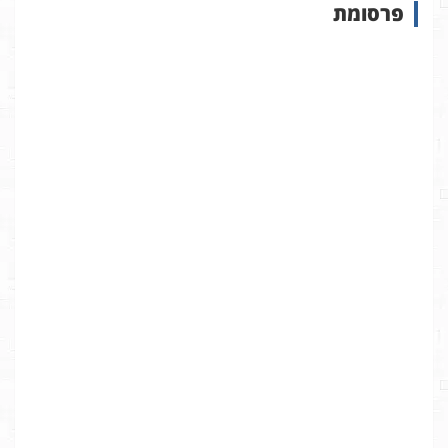
פרסומת
ב
א
ת
ר