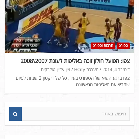
ספורט
תרבות וספורט
צפו: הפועל חולון זוכה באליפות לעונת 2007\2008
דצמבר 4, 2014
מערכת HCity
אין עדיין טוקבקים
צפו ברגע השיא של הספורט בעיר, סל של דיקסון 2 שניות לסיום
שמביא את האליפות הראשונה…
ח
י
פ
ו
ש