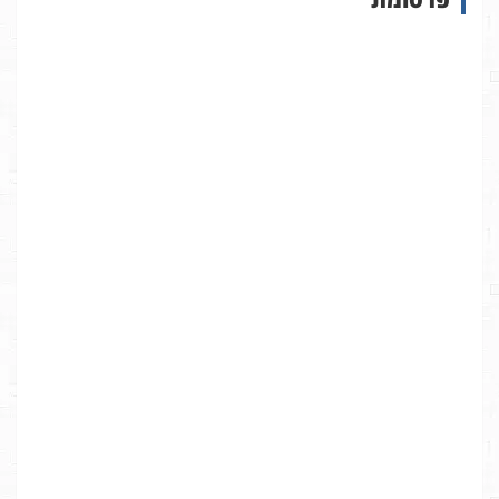
א
ת
ר