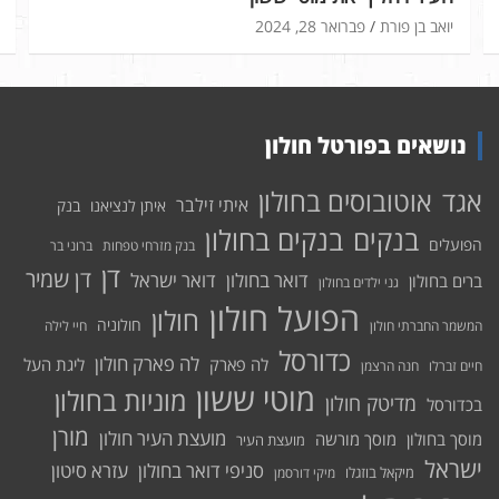
יואב בן פורת
פברואר 28, 2024
נושאים בפורטל חולון
אוטובוסים בחולון
אגד
איתי זילבר
איתן לנציאנו
בנק
בנקים בחולון
בנקים
הפועלים
בנק מזרחי טפחות
ברוני בר
דן
דן שמיר
דואר בחולון
דואר ישראל
ברים בחולון
גני ילדים בחולון
הפועל חולון
חולון
חולוניה
המשמר החברתי חולון
חיי לילה
כדורסל
לה פארק חולון
לה פארק
ליגת העל
חיים זברלו
חנה הרצמן
מוטי ששון
מוניות בחולון
מדיטק חולון
בכדורסל
מורן
מועצת העיר חולון
מוסך בחולון
מוסך מורשה
מועצת העיר
ישראל
סניפי דואר בחולון
עזרא סיטון
מיקאל בוזגלו
מיקי דורסמן