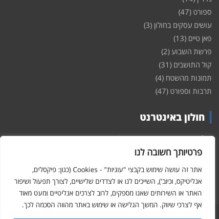
ספורט
(47)
עושים עסקים בחולון
(3)
פאן טיים
(13)
פרשת השבוע
(2)
קול התושבים
(31)
תמונות מהשטח
(4)
תרבות וספורט
(47)
חולון באינטרנט
חולון
באינטרנט – האתר שמביא לכם עדכונים ומידע מהשטח מהעיר
חולון. במה פתוחה לקול תושבי חולון באינטרנט, מידע על
דירות
פרטיותך חשובה לנו
ופרוייקטים חדשים בעיר, חיי לילה, וכן טורי דעה, עסקים בחולון, ודיונים על
הנעשה בעיר. אתם מוזמנים ומוזמנות להשתתף בדיון ולשלוח לנו כתבות
אתר זה עושה שימוש בקבצי "עוגיות" - Cookies (כגון: פיקסלים,
ואף להגיב על הכתבות המפורסמות באתר.
אנליטיקס, וכיוב'), השייכים לנו או לצדדים שלישיים, לצורך תפעול ושיפור
האתר או השירותים שאנו מספקים, לרוב לצרכים אנליטיים ומעט מאוד
אף לצרכי שיווק. המשך הגלישה או שימוש באתר מהווה הסכמה לכך.