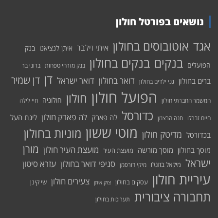
נושאים בפורטל חולון
אוטובוסים בחולון
אגד
איתי זילבר
איתן לנציאנו
בנק
בנקים בחולון
בנקים
הפועלים
בנק מזרחי טפחות
ברוני בר
דן
דן שמיר
דואר בחולון
דואר ישראל
ברים בחולון
גני ילדים בחולון
הפועל חולון
חולון
חולוניה
המשמר החברתי חולון
חיי לילה
כדורסל
לה פארק חולון
לה פארק
ליגת העל
חיים זברלו
חנה הרצמן
מוטי ששון
מוניות בחולון
מדיטק חולון
בכדורסל
מורן
מועצת העיר חולון
מוסך בחולון
מוסך מורשה
מועצת העיר
ישראל
סניפי דואר בחולון
עזרא סיטון
מיקאל בוזגלו
מיקי דורסמן
עיריית חולון
צעירים חולון
עסקים בחולון
שי קינן
צוק איתן
תחבורה ציבורית
תערוכות בחולון