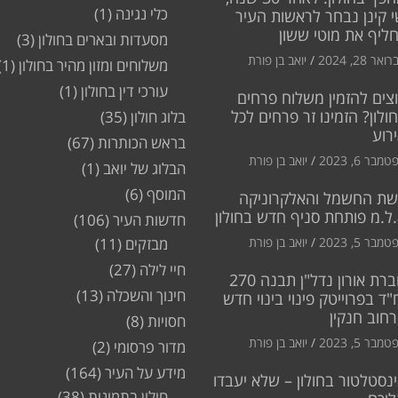
כלי נגינה
(1)
 קינן נבחר לראשות העיר
חליף את מוטי ששון
מסעדות ובארים בחולון
(3)
ואר 28, 2024
יואב בן פורת
משלוחים ומזון מהיר בחולון
(1)
עורכי דין בחולון
(1)
צים להזמין משלוח פרחים
ולון? הזמינו זר פרחים לכל
בלוג חולון
(35)
רוע
בראש הכותרות
(67)
מבר 6, 2023
יואב בן פורת
הבלוג של יואב
(1)
המוסף
(6)
שת החשמל והאלקרוניקה
ל.מ פותחת סניף חדש בחולון
חדשות העיר
(106)
מבר 5, 2023
יואב בן פורת
מבזקים
(11)
חיי לילה
(27)
חברת אורון נדל"ן תבנה 270
חינוך והשכלה
(13)
"ד בפרוייטק פינוי בינוי חדש
חוב חנקין
חסויות
(8)
מבר 5, 2023
יואב בן פורת
מדור פרסומי
(2)
מידע על העיר
(164)
נסטלטור בחולון – שלא יעבדו
חולון בתמונות
(38)