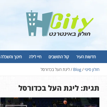
Ski
t
conten
Hcity – חולון באינטרנט
פורטל החדשות והמידע של חולון
חדשות העיר
קול התושבים
חיי לילה
חינוך והשכלה
חולון סיטי
Blog
ליגת העל בכדורסל
תגית:
ליגת העל בכדורסל