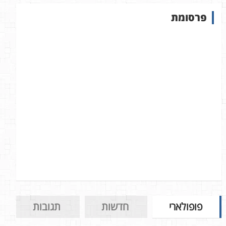
ש
פרסומת
ב
א
ת
ר
פופולארי
חדשות
תגובות