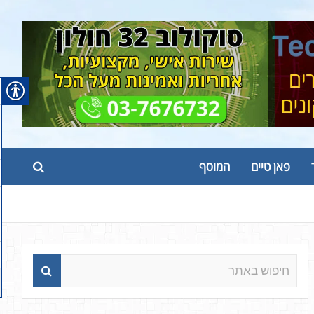
פאן טיים
המוסף
ח
י
פ
ו