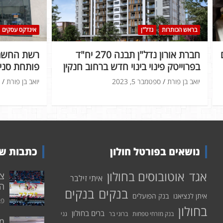
בראש הכותרות
נדל"ן
אינדקס עסקים
חברת אורון נדל"ן תבנה 270 יח"ד
רשת החשמל
בפרוייטק פינוי בינוי חדש ברחוב חנקין
פותחת סניף
יואב בן פורת
ספטמבר 5, 2023
יואב בן פורת
נושאים בפורטל חולון
כתבות שע
אוטובוסים בחולון
אגד
איתי זילבר
הפ
בנקים
בנקים
איתן לנציאנו
בנק הפועלים
פבר
בחולון
ברים בחולון
בנק מזרחי טפחות
ברוני בר
גני