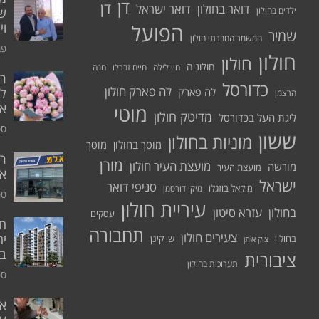
דן
דן
דואר בחולון
דואר ישראל
ילדים בחולון
שי
הפועל
וי
שמיר
המשמר החברתי חולון
פבר
חולון
חולון
חולוניה
חיי לילה
חיים זברלו
חנה
רו
כדורסל
לה פארק חולון
לה פארק
לח
הרצמן
אי
מוטי
מדיטק חולון
ליגת העל בכדורסל
ספט
ששון
מוניות בחולון
מוסך בחולון
מוסך
ר
מורן
מועצת העיר חולון
מורשה
מועצת העיר
א.
ישראל
סניפי דואר
מיקאל בוזגלו
מיקי דורסמן
ספט
עיריית חולון
בחולון
עזרא סיטון
עסקים
תחבורה
צעירים חולון
יח
בחולון
שי קינן
צוק איתן
בר
ציבורית
תערוכות בחולון
ספט
אי