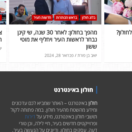
בלוג חולון
בראש הכותרות
חדשות העיר
חולון?
מהפך בחולון: לאחר 30 שנה, שי קינן
נבחר לראשות העיר ויחליף את מוטי
ה
ששון
יו
יואב בן פורת
פברואר 28, 2024
חולון באינטרנט
חולון
באינטרנט – האתר שמביא לכם עדכונים
ומידע מהשטח מהעיר חולון. במה פתוחה לקול
תושבי חולון באינטרנט, מידע על
דירות
ופרוייקטים חדשים בעיר, חיי לילה, וכן טורי
דעה, עסקים בחולון, ודיונים על הנעשה בעיר.