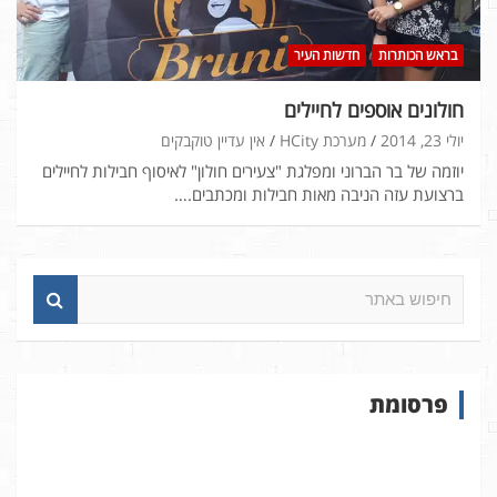
בראש הכותרות
חדשות העיר
חולונים אוספים לחיילים
יולי 23, 2014
מערכת HCity
אין עדיין טוקבקים
יוזמה של בר הברוני ומפלגת "צעירים חולון" לאיסוף חבילות לחיילים
ברצועת עזה הניבה מאות חבילות ומכתבים.…
ח
י
פ
ו
ש
פרסומת
ב
א
ת
ר