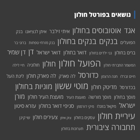
נושאים בפורטל חולון
אוטובוסים בחולון
אגד
איתי זילבר
איתן לנציאנו
בנק
בנקים בחולון
בנקים
הפועלים
בנק מזרחי טפחות
ברוני בר
דן
דן שמיר
דואר בחולון
דואר ישראל
ברים בחולון
גני ילדים בחולון
הפועל חולון
חולון
חולוניה
המשמר החברתי חולון
חיי לילה
כדורסל
לה פארק חולון
לה פארק
ליגת העל
חיים זברלו
חנה הרצמן
מוטי ששון
מוניות בחולון
מדיטק חולון
בכדורסל
מורן
מועצת העיר חולון
מוסך בחולון
מוסך מורשה
מועצת העיר
ישראל
סניפי דואר בחולון
עזרא סיטון
מיקאל בוזגלו
מיקי דורסמן
עיריית חולון
צעירים חולון
עסקים בחולון
שי קינן
צוק איתן
תחבורה ציבורית
תערוכות בחולון