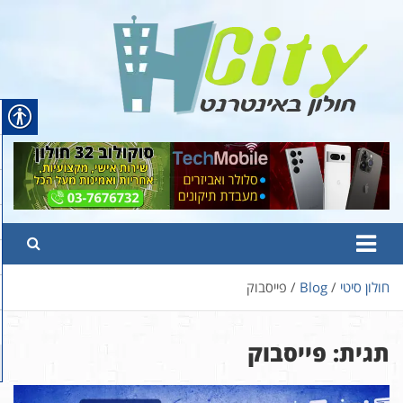
Ski
t
conten
Hcity – חולון באינטרנט
פורטל החדשות והמידע של חולון
חולון סיטי
Blog
פייסבוק
תגית:
פייסבוק