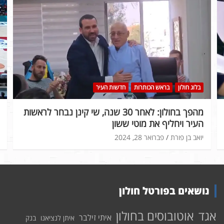
בלוג חולון
בראש הכותרות
חדשות העיר
מהפך בחולון: לאחר 30 שנה, שי קינן נבחר לראשות
העיר ויחליף את מוטי ששון
יואב בן פורת
פברואר 28, 2024
נושאים בפורטל חולון
אוטובוסים בחולון
אגד
איתי זילבר
איתן לנציאנו
בנק