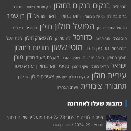
בנקים בחולון
בנקים
הפועלים
בנק מזרחי טפחות
ברוני בר
דן
דן שמיר
דואר בחולון
דואר ישראל
ברים בחולון
גני ילדים בחולון
הפועל חולון
חולון
חולוניה
המשמר החברתי חולון
חיי לילה
כדורסל
לה פארק חולון
לה פארק
ליגת העל
חיים זברלו
חנה הרצמן
מוטי ששון
מוניות בחולון
מדיטק חולון
בכדורסל
מורן
מועצת העיר חולון
מוסך בחולון
מוסך מורשה
מועצת העיר
ישראל
סניפי דואר בחולון
עזרא סיטון
מיקאל בוזגלו
מיקי דורסמן
עיריית חולון
צעירים חולון
עסקים בחולון
שי קינן
צוק איתן
תחבורה ציבורית
תערוכות בחולון
כתבות שעלו לאחרונה
צפו: חולוניה מנצחת 72:73 את הפועל ירושלים בחוץ
פברואר 29, 2024
יואב בן פורת